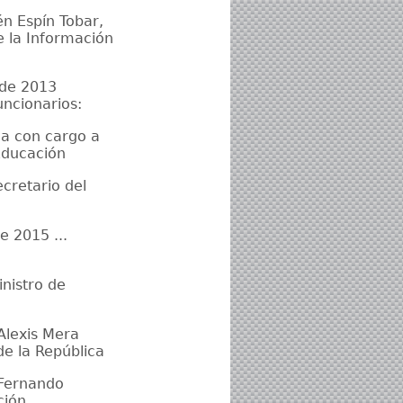
n Espín Tobar,
e la Información
 de 2013
uncionarios:
cia con cargo a
Educación
cretario del
e 2015 ...
nistro de
Alexis Mera
de la República
 Fernando
ción