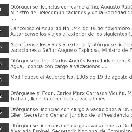
Otórguense licencias con cargo a Ing. Augusto Rubé
1
Ministro del Telecomunicaciones y de la Sociedad d
....
Cancélese el Acuerdo No. 244 de 19 de noviembre
4
Autorícense los viajes al exterior de los siguientes f
Autorícense los viajes al exterior y otórguese licen
9
vacaciones a Señor Augusto Espinosa, Ministro de 
Otórguese al Ing. Carlos Andrés Bernal Alvarado, Se
5
Agua, licencia con cargo a vacaciones ....
Modifíquese el Acuerdo No. 1305 de 19 de agosto d
3
Otórguese al Econ. Carlos Marx Carrasco Vicuña, Mi
2
Trabajo, licencia con cargo a vacaciones ..
Otórguense licencias con cargo a vacaciones a Dr. 
6
Giler, Secretario General Jurídico de la Presidencia 
Otórguense licencias con cargo a vacaciones a Dr.
7
Alvarado Espinel, Secretario Nacional de Comunica