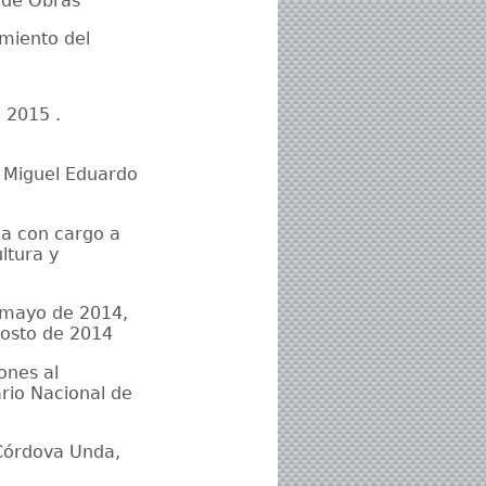
n de Obras
miento del
 2015 .
. Miguel Eduardo
cia con cargo a
ltura y
 mayo de 2014,
gosto de 2014
ones al
rio Nacional de
 Córdova Unda,