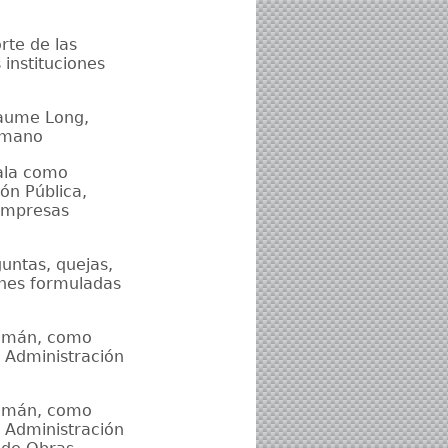
rte de las
 instituciones
laume Long,
umano
vala como
ón Pública,
 Empresas
untas, quejas,
iones formuladas
Román, como
 Administración
Román, como
 Administración