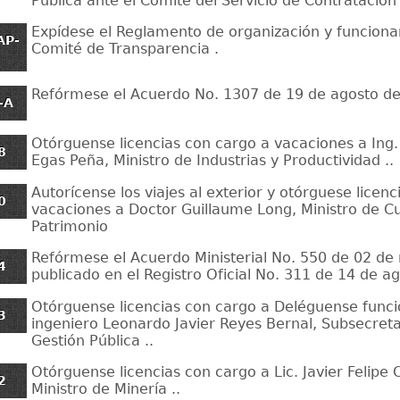
Pública ante el Comité del Servicio de Contratació
Expídese el Reglamento de organización y funciona
AP-
Comité de Transparencia .
1
Refórmese el Acuerdo No. 1307 de 19 de agosto de
-A
Otórguense licencias con cargo a vacaciones a Ing
8
Egas Peña, Ministro de Industrias y Productividad ..
Autorícense los viajes al exterior y otórguese licen
0
vacaciones a Doctor Guillaume Long, Ministro de Cu
Patrimonio
Refórmese el Acuerdo Ministerial No. 550 de 02 de
4
publicado en el Registro Oficial No. 311 de 14 de a
Otórguense licencias con cargo a Deléguense funci
3
ingeniero Leonardo Javier Reyes Bernal, Subsecreta
Gestión Pública ..
Otórguense licencias con cargo a Lic. Javier Felipe
2
Ministro de Minería ..