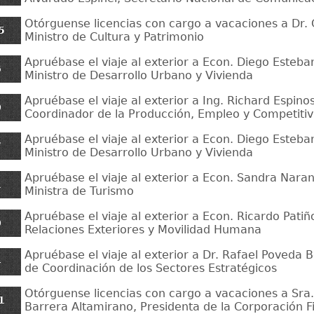
Otórguense licencias con cargo a vacaciones a Dr.
5
Ministro de Cultura y Patrimonio
Apruébase el viaje al exterior a Econ. Diego Esteban
6
Ministro de Desarrollo Urbano y Vivienda
Apruébase el viaje al exterior a Ing. Richard Espinos
0
Coordinador de la Producción, Empleo y Competitiv
Apruébase el viaje al exterior a Econ. Diego Esteban
7
Ministro de Desarrollo Urbano y Vivienda
Apruébase el viaje al exterior a Econ. Sandra Naran
1
Ministra de Turismo
Apruébase el viaje al exterior a Econ. Ricardo Patiñ
0
Relaciones Exteriores y Movilidad Humana
Apruébase el viaje al exterior a Dr. Rafael Poveda Bo
4
de Coordinación de los Sectores Estratégicos
Otórguense licencias con cargo a vacaciones a Sra
1
Barrera Altamirano, Presidenta de la Corporación F