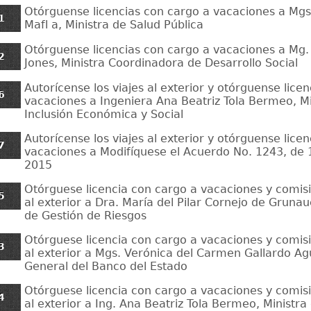
Otórguense licencias con cargo a vacaciones a Mgs
1
Mafl a, Ministra de Salud Pública
Otórguense licencias con cargo a vacaciones a Mg. 
2
Jones, Ministra Coordinadora de Desarrollo Social
Autorícense los viajes al exterior y otórguense lice
6
vacaciones a Ingeniera Ana Beatriz Tola Bermeo, Mi
Inclusión Económica y Social
Autorícense los viajes al exterior y otórguense lice
7
vacaciones a Modifíquese el Acuerdo No. 1243, de 1
2015
Otórguese licencia con cargo a vacaciones y comisi
5
al exterior a Dra. María del Pilar Cornejo de Grunau
de Gestión de Riesgos
Otórguese licencia con cargo a vacaciones y comisi
3
al exterior a Mgs. Verónica del Carmen Gallardo Ag
General del Banco del Estado
Otórguese licencia con cargo a vacaciones y comisi
4
al exterior a Ing. Ana Beatriz Tola Bermeo, Ministra