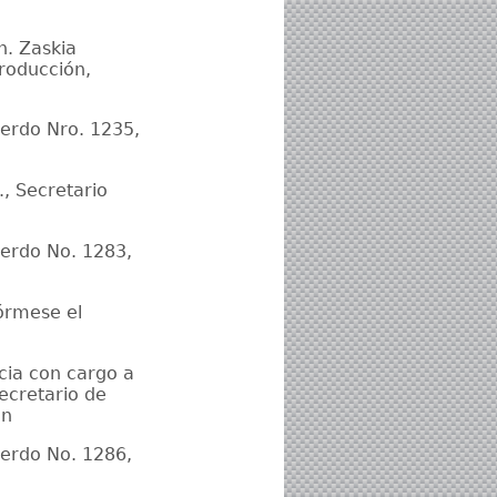
n. Zaskia
Producción,
erdo Nro. 1235,
, Secretario
uerdo No. 1283,
órmese el
ncia con cargo a
ecretario de
ón
uerdo No. 1286,