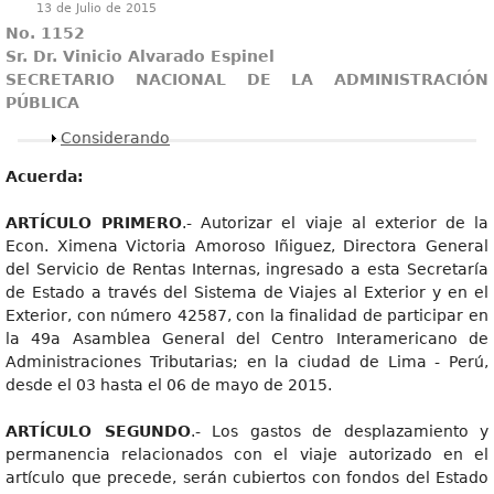
13 de Julio de 2015
No. 1152
Sr. Dr. Vinicio Alvarado Espinel
SECRETARIO NACIONAL DE LA ADMINISTRACIÓN
PÚBLICA
Mostrar
Considerando
Acuerda:
A
R
TÍCUL
O PRIMERO
.- Autorizar el viaje al exterior de la
Econ. Ximena Victoria Amoroso Iñiguez, Directora General
del Servicio de Rentas Internas, ingresado a esta Secretaría
de Estado a través del Sistema de Viajes al Exterior y en el
Exterior, con número 42587, con la finalidad de participar en
la 49a Asamblea General del Centro Interamericano de
Administraciones Tributarias; en la ciudad de Lima - Perú,
desde el 03 hasta el 06 de mayo de 2015.
A
R
TÍCUL
O SEGUNDO
.- Los gastos de desplazamiento y
permanencia relacionados con el viaje autorizado en el
artículo que precede, serán cubiertos con fondos del Estado