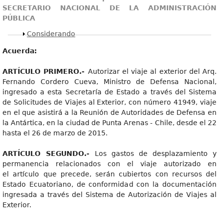
SECRETARIO NACIONAL DE LA ADMINISTRACIÓN
PÚBLICA
Mostrar
Considerando
Acuerda:
A
R
TÍCUL
O PRIMERO.-
Autorizar el viaje al exterior del Arq.
Fernando Cordero Cueva, Ministro de Defensa Nacional,
ingresado a esta Secretaría de Estado a través del Sistema
de Solicitudes de Viajes al Exterior, con número 41949, viaje
en el que asistirá a la Reunión de Autoridades de Defensa en
la Antártica, en la ciudad de Punta Arenas - Chile, desde el 22
hasta el 26 de marzo de 2015.
A
R
TÍCUL
O SEGUNDO.-
Los gastos de desplazamiento y
permanencia relacionados con el viaje autorizado en
el artículo que precede, serán cubiertos con recursos del
Estado Ecuatoriano, de conformidad con la documentación
ingresada a través del Sistema de Autorización de Viajes al
Exterior.