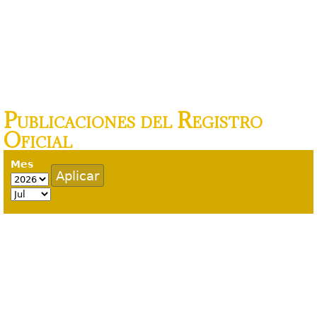
Publicaciones del Registro
Oficial
Mes
Mes
Año
Mes