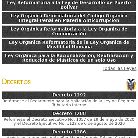
Ley Reformatoria a la Ley de Desarrollo de Puerto
Bolívar
Ley Orgánica Reformatoria del Código Orgánico
Integral Penal en Materia Anticorrupción
Ley Orgánica Reformatoria a la Ley Orgánica de
Comunicación
Ley Orgánica Reformatoria de la Ley Orgánica de
Movilidad Humana
Ley Orgánica para la Racionalización, Reutilización y
Reducción de Plásticos de un solo Uso
Todas las Leyes
Decretos
Decreto
1292
Refórmese el Reglamento para la Aplicación de la Ley de Régimen
Tributario Interno
Decreto
1288
Refórmese el Decreto Ejecutivo No. 1057 de 19 de mayo de 2020
y el Decreto Ejecutivo No. 1123 de 6 de agosto de 2020
Decreto
1286
Acéptese la renuncia del señor Mauro Antonio Falconí García y