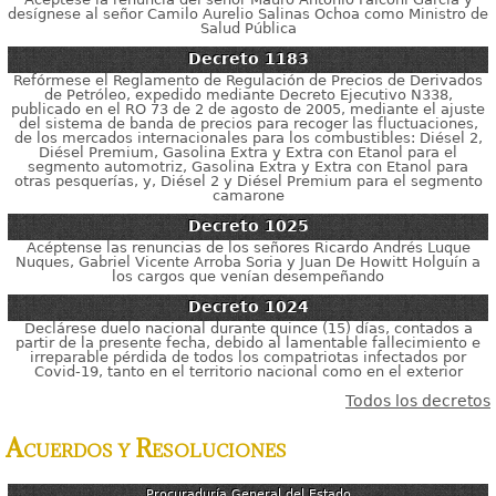
desígnese al señor Camilo Aurelio Salinas Ochoa como Ministro de
Salud Pública
Decreto
1183
Refórmese el Reglamento de Regulación de Precios de Derivados
de Petróleo, expedido mediante Decreto Ejecutivo N338,
publicado en el RO 73 de 2 de agosto de 2005, mediante el ajuste
del sistema de banda de precios para recoger las fluctuaciones,
de los mercados internacionales para los combustibles: Diésel 2,
Diésel Premium, Gasolina Extra y Extra con Etanol para el
segmento automotriz, Gasolina Extra y Extra con Etanol para
otras pesquerías, y, Diésel 2 y Diésel Premium para el segmento
camarone
Decreto
1025
Acéptense las renuncias de los señores Ricardo Andrés Luque
Nuques, Gabriel Vicente Arroba Soria y Juan De Howitt Holguín a
los cargos que venían desempeñando
Decreto
1024
Declárese duelo nacional durante quince (15) días, contados a
partir de la presente fecha, debido al lamentable fallecimiento e
irreparable pérdida de todos los compatriotas infectados por
Covid-19, tanto en el territorio nacional como en el exterior
Todos los decretos
Acuerdos y Resoluciones
Procuraduría General del Estado