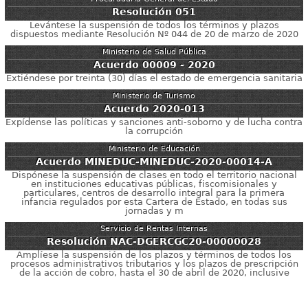
Resolución 051
Levántese la suspensión de todos los términos y plazos
dispuestos mediante Resolución Nº 044 de 20 de marzo de 2020
Ministerio de Salud Pública
Acuerdo 00009 - 2020
Extiéndese por treinta (30) días el estado de emergencia sanitaria
Ministerio de Turismo
Acuerdo 2020-013
Expídense las políticas y sanciones anti-soborno y de lucha contra
la corrupción
Ministerio de Educación
Acuerdo MINEDUC-MINEDUC-2020-00014-A
Dispónese la suspensión de clases en todo el territorio nacional
en instituciones educativas públicas, fiscomisionales y
particulares, centros de desarrollo integral para la primera
infancia regulados por esta Cartera de Estado, en todas sus
jornadas y m
Servicio de Rentas Internas
Resolución NAC-DGERCGC20-00000028
Amplíese la suspensión de los plazos y términos de todos los
procesos administrativos tributarios y los plazos de prescripción
de la acción de cobro, hasta el 30 de abril de 2020, inclusive