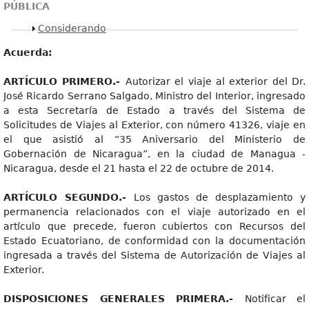
PÚBLICA
Mostrar
Considerando
Acuerda:
A
R
TÍCUL
O PRIMERO.-
Autorizar el viaje al exterior del Dr.
José Ricardo Serrano Salgado, Ministro del Interior, ingresado
a esta Secretaría de Estado a través del Sistema de
Solicitudes de Viajes al Exterior, con número 41326, viaje en
el que asistió al “35 Aniversario del Ministerio de
Gobernación de Nicaragua”, en la ciudad de Managua -
Nicaragua, desde el 21 hasta el 22 de octubre de 2014.
A
R
TÍCUL
O SEGUNDO.-
Los gastos de desplazamiento y
permanencia relacionados con el viaje autorizado en el
artículo que precede, fueron cubiertos con Recursos del
Estado Ecuatoriano, de conformidad con la documentación
ingresada a través del Sistema de Autorización de Viajes al
Exterior.
DISPOSICIONE
S GENERALES PRIMERA.-
Notificar el