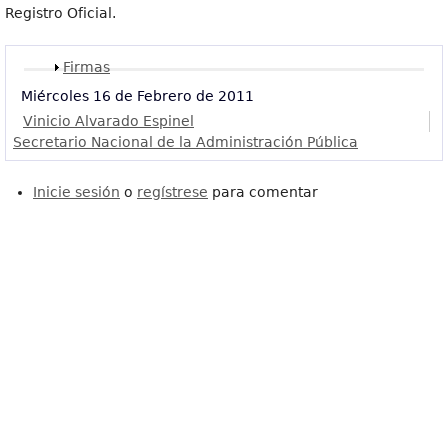
Registro Oficial.
Mostrar
Firmas
Miércoles 16 de Febrero de 2011
Vinicio Alvarado Espinel
Secretario Nacional de la Administración Pública
Inicie sesión
o
regístrese
para comentar