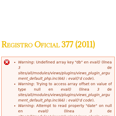
Registro Oficial 377 (2011)
Warning
: Undefined array key "db" en
eval()
(línea
Mensaje de error
3
de
sites/all/modules/views/plugins/views_plugin_argu
ment_default_php.inc(66) : eval()'d code
).
Warning
: Trying to access array offset on value of
type null en
eval()
(línea
3
de
sites/all/modules/views/plugins/views_plugin_argu
ment_default_php.inc(66) : eval()'d code
).
Warning
: Attempt to read property "date" on null
en
eval()
(línea
3
de