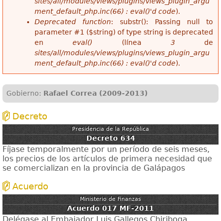
sites/all/modules/views/plugins/views_plugin_argu
ment_default_php.inc(66) : eval()'d code
).
Deprecated function
: substr(): Passing null to
parameter #1 ($string) of type string is deprecated
en
eval()
(línea
3
de
sites/all/modules/views/plugins/views_plugin_argu
ment_default_php.inc(66) : eval()'d code
).
Gobierno:
Rafael Correa (2009-2013)
Decreto
Presidencia de la República
Decreto 634
Fíjase temporalmente por un período de seis meses,
los precios de los artículos de primera necesidad que
se comercializan en la provincia de Galápagos
Acuerdo
Ministerio de Finanzas
Acuerdo 017 MF-2011
Delégase al Embajador Luis Gallegos Chiriboga,