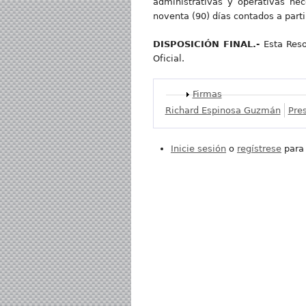
administrativas y operativas nec
noventa (90) días contados a parti
DISPOSICIÓN FINAL.-
Esta Reso
Oficial.
Mostrar
Firmas
Richard Espinosa Guzmán
Pres
Inicie sesión
o
regístrese
para