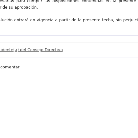
esarias para cumplir las disposiciones contenidas en la presente
r de su aprobación.
lución entrará en vigencia a partir de la presente fecha, sin perjuic
idente(a) del Consejo Directivo
 comentar