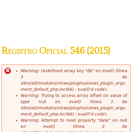
Registro Oficial 546 (2015)
Warning
: Undefined array key "db" en
eval()
(línea
Mensaje de error
3
de
sites/all/modules/views/plugins/views_plugin_argu
ment_default_php.inc(66) : eval()'d code
).
Warning
: Trying to access array offset on value of
type null en
eval()
(línea
3
de
sites/all/modules/views/plugins/views_plugin_argu
ment_default_php.inc(66) : eval()'d code
).
Warning
: Attempt to read property "date" on null
en
eval()
(línea
3
de