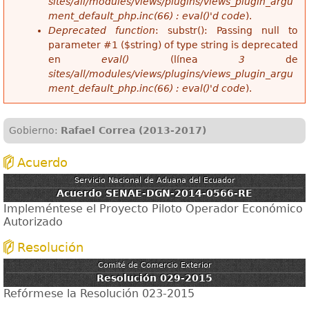
sites/all/modules/views/plugins/views_plugin_argu
ment_default_php.inc(66) : eval()'d code
).
Deprecated function
: substr(): Passing null to
parameter #1 ($string) of type string is deprecated
en
eval()
(línea
3
de
sites/all/modules/views/plugins/views_plugin_argu
ment_default_php.inc(66) : eval()'d code
).
Gobierno:
Rafael Correa (2013-2017)
Acuerdo
Servicio Nacional de Aduana del Ecuador
Acuerdo SENAE-DGN-2014-0566-RE
Impleméntese el Proyecto Piloto Operador Económico
Autorizado
Resolución
Comité de Comercio Exterior
Resolución 029-2015
Refórmese la Resolución 023-2015