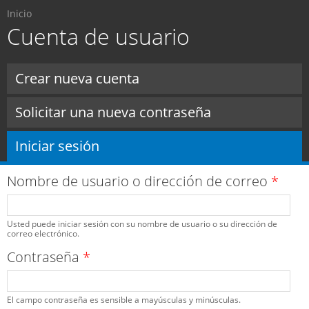
Usted está aquí
Pasar al
Inicio
contenido
Cuenta de usuario
principal
Solapas principales
Crear nueva cuenta
Solicitar una nueva contraseña
Iniciar sesión
(solapa activa)
Nombre de usuario o dirección de correo
*
Usted puede iniciar sesión con su nombre de usuario o su dirección de
correo electrónico.
Contraseña
*
El campo contraseña es sensible a mayúsculas y minúsculas.