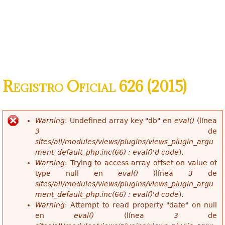
Registro Oficial 626 (2015)
Warning
: Undefined array key "db" en
eval()
(línea
Mensaje de error
3
de
sites/all/modules/views/plugins/views_plugin_argu
ment_default_php.inc(66) : eval()'d code
).
Warning
: Trying to access array offset on value of
type null en
eval()
(línea
3
de
sites/all/modules/views/plugins/views_plugin_argu
ment_default_php.inc(66) : eval()'d code
).
Warning
: Attempt to read property "date" on null
en
eval()
(línea
3
de