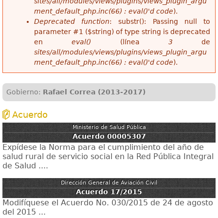
sites/all/modules/views/plugins/views_plugin_argu
ment_default_php.inc(66) : eval()'d code
).
Deprecated function
: substr(): Passing null to
parameter #1 ($string) of type string is deprecated
en
eval()
(línea
3
de
sites/all/modules/views/plugins/views_plugin_argu
ment_default_php.inc(66) : eval()'d code
).
Gobierno:
Rafael Correa (2013-2017)
Acuerdo
Ministerio de Salud Pública
Acuerdo 00005307
Expídese la Norma para el cumplimiento del año de
salud rural de servicio social en la Red Pública Integral
de Salud ....
Dirección General de Aviación Civil
Acuerdo 17/2015
Modifíquese el Acuerdo No. 030/2015 de 24 de agosto
del 2015 ...