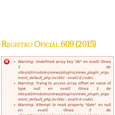
Registro Oficial 609 (2015)
Warning
: Undefined array key "db" en
eval()
(línea
Mensaje de error
3
de
sites/all/modules/views/plugins/views_plugin_argu
ment_default_php.inc(66) : eval()'d code
).
Warning
: Trying to access array offset on value of
type null en
eval()
(línea
3
de
sites/all/modules/views/plugins/views_plugin_argu
ment_default_php.inc(66) : eval()'d code
).
Warning
: Attempt to read property "date" on null
en
eval()
(línea
3
de