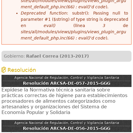
sites/all/modules/views/plugins/views_plugin_argu
ment_default_php.inc(66) : eval()'d code
).
Deprecated function
: substr(): Passing null to
parameter #1 ($string) of type string is deprecated
en
eval()
(línea
3
de
sites/all/modules/views/plugins/views_plugin_argu
ment_default_php.inc(66) : eval()'d code
).
Gobierno:
Rafael Correa (2013-2017)
Resolución
Agencia Nacional de Regulación, Control y Vigilancia Sanitaria
Resolución ARCSA-DE-057-2015-GGG
Expídese la Normativa técnica sanitaria sobre
prácticas correctas de higiene para establecimientos
procesadores de alimentos categorizados como
artesanales y organizaciones del Sistema de
Economía Popular y Solidaria
Agencia Nacional de Regulación, Control y Vigilancia Sanitaria
Resolución ARCSA-DE-056-2015-GGG