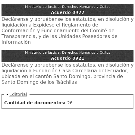
Ministerio de Justicia, Derechos Humanos y Cultos
Acuerdo 0922
Declárense y apruébense los estatutos, en disolución y
liquidación a Expídese el Reglamento de
Conformación y Funcionamiento del Comité de
Transparencia, y de las Unidades Poseedores de
Información
Ministerio de Justicia, Derechos Humanos y Cultos
Acuerdo 0921
Declárense y apruébense los estatutos, en disolución y
liquidación a Fundación Casa Carcelaria del Ecuador,
ubicada en el cantón Santo Domingo, provincia de
Santo Domingo de los Tsáchilas
Ocultar
Editorial
Cantidad de documentos:
26