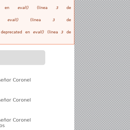
ull en
eval()
(línea
3
de
en
eval()
(línea
3
de
is deprecated en
eval()
(línea
3
de
l señor Coronel
l señor Coronel
l señor Coronel
os