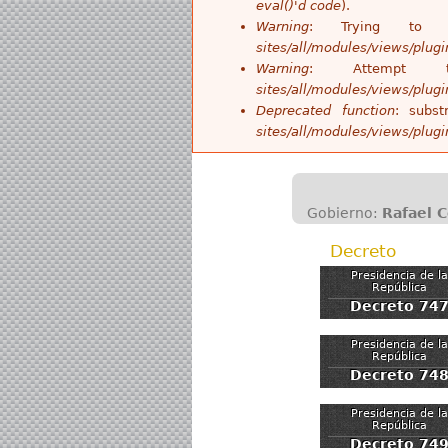
eval()'d code
).
Warning
: Trying to 
sites/all/modules/views/plug
Warning
: Attempt
sites/all/modules/views/plug
Deprecated function
: subst
sites/all/modules/views/plug
Gobierno:
Rafael 
Decreto
Presidencia de la
República
Decreto 74
Presidencia de la
República
Decreto 74
Presidencia de la
República
Decreto 74