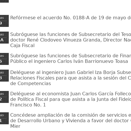
Refórmese el acuerdo No. 0188-A de 19 de mayo 
zas
9
Subróguese las funciones de Subsecretario del Teso
zas
doctor René Clodoveo Vinueza Granda, Director Nac
8A
Caja Fiscal
Subróguese las funciones de Subsecretario de Fina
zas
Público el ingeniero Carlos Iván Barrionuevo Toasa
6
Deléguese al ingeniero Juan Gabriel Iza Borja Subse
zas
Relaciones Fiscales para que asista a la sesión del 
3
de Competencias
Deléguese al economista Juan Carlos García Follec
zas
de Política Fiscal para que asista a la Junta del Fid
2
Francisco No. 1
Concédese ampliación de la comisión de servicios en
zas
de Desarrollo Urbano y Vivienda a favor del doctor 
1
Mier