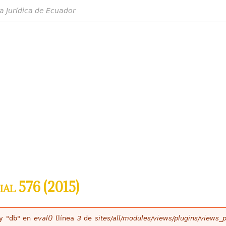
a Jurídica de Ecuador
ial 576 (2015)
ey "db" en
eval()
(línea
3
de
sites/all/modules/views/plugins/views_