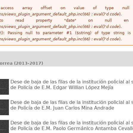
access array offset on value of type n
ins/views_plugin_argument_default_php.inc(66) : eval()'d code
).
 to read property "date" on null 
ins/views_plugin_argument_default_php.inc(66) : eval()'d code
).
r(): Passing null to parameter #1 ($string) of type string 
ins/views_plugin_argument_default_php.inc(66) : eval()'d code
).
Correa (2013-2017)
Dese de baja de las filas de la institución policial a
de Policía de E.M. Edgar Willian López Mejía
7
Dese de baja de las filas de la institución policial a
de Policía de E.M. Juan Carlos Mina Andrade
8
Dese de baja de las filas de la institución policial a
de Policía de E.M. Paolo Germánico Antamba Cevall
9