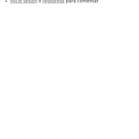
Inicie sesión
o
regístrese
para comentar