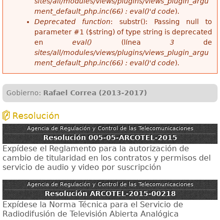
sites/all/modules/views/plugins/views_plugin_argu
ment_default_php.inc(66) : eval()'d code
).
Deprecated function
: substr(): Passing null to
parameter #1 ($string) of type string is deprecated
en
eval()
(línea
3
de
sites/all/modules/views/plugins/views_plugin_argu
ment_default_php.inc(66) : eval()'d code
).
Gobierno:
Rafael Correa (2013-2017)
Resolución
Agencia de Regulación y Control de las Telecomunicaciones
Resolución 005-05-ARCOTEL-2015
Expídese el Reglamento para la autorización de
cambio de titularidad en los contratos y permisos del
servicio de audio y video por suscripción
Agencia de Regulación y Control de las Telecomunicaciones
Resolución ARCOTEL-2015-00218
Expídese la Norma Técnica para el Servicio de
Radiodifusión de Televisión Abierta Analógica