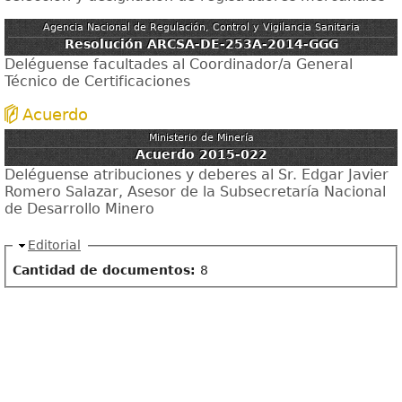
Agencia Nacional de Regulación, Control y Vigilancia Sanitaria
Resolución ARCSA-DE-253A-2014-GGG
Deléguense facultades al Coordinador/a General
Técnico de Certificaciones
Acuerdo
Ministerio de Minería
Acuerdo 2015-022
Deléguense atribuciones y deberes al Sr. Edgar Javier
Romero Salazar, Asesor de la Subsecretaría Nacional
de Desarrollo Minero
Ocultar
Editorial
Cantidad de documentos:
8