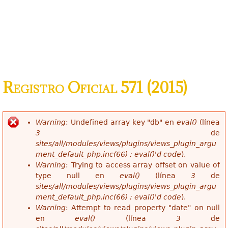
Registro Oficial 571 (2015)
Warning
: Undefined array key "db" en
eval()
(línea
Mensaje de error
3
de
sites/all/modules/views/plugins/views_plugin_argu
ment_default_php.inc(66) : eval()'d code
).
Warning
: Trying to access array offset on value of
type null en
eval()
(línea
3
de
sites/all/modules/views/plugins/views_plugin_argu
ment_default_php.inc(66) : eval()'d code
).
Warning
: Attempt to read property "date" on null
en
eval()
(línea
3
de