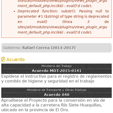
sites/all/modules/views/plugins/views_plugin_argu
ment_default_php.inc(66) : eval()'d code
).
Deprecated function
: substr(): Passing null to
parameter #1 ($string) of type string is deprecated
en
eval()
(línea
3
de
sites/all/modules/views/plugins/views_plugin_argu
ment_default_php.inc(66) : eval()'d code
).
Gobierno:
Rafael Correa (2013-2017)
Acuerdo
Ministerio del Trabajo
Acuerdo MDT-2015-0141
Expídese el instructivo para el registro de reglamentos
y comités de higiene y seguridad en el trabajo
Ministerio de Transporte y Obras Públicas
Acuerdo 040
Apruébese el Proyecto para la conversión en vía de
alta capacidad a la carretera Río Siete-Huaquillas,
ubicado en la provincia de El Oro.