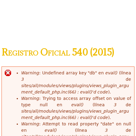
Registro Oficial 540 (2015)
Warning
: Undefined array key "db" en
eval()
(línea
Mensaje de error
3
de
sites/all/modules/views/plugins/views_plugin_argu
ment_default_php.inc(66) : eval()'d code
).
Warning
: Trying to access array offset on value of
type null en
eval()
(línea
3
de
sites/all/modules/views/plugins/views_plugin_argu
ment_default_php.inc(66) : eval()'d code
).
Warning
: Attempt to read property "date" on null
en
eval()
(línea
3
de