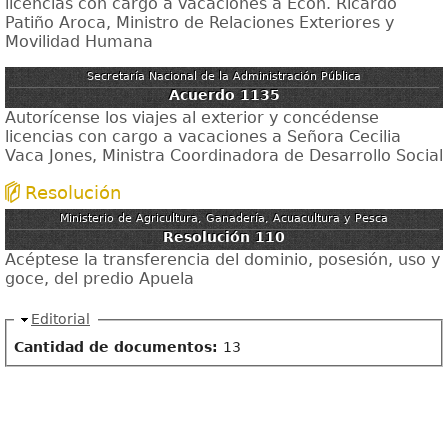
licencias con cargo a vacaciones a Econ. Ricardo
Patiño Aroca, Ministro de Relaciones Exteriores y
Movilidad Humana
Secretaría Nacional de la Administración Pública
Acuerdo 1135
Autorícense los viajes al exterior y concédense
licencias con cargo a vacaciones a Señora Cecilia
Vaca Jones, Ministra Coordinadora de Desarrollo Social
Resolución
Ministerio de Agricultura, Ganadería, Acuacultura y Pesca
Resolución 110
Acéptese la transferencia del dominio, posesión, uso y
goce, del predio Apuela
Ocultar
Editorial
Cantidad de documentos:
13