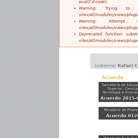
eval()'d code
).
Warning
: Trying to 
sites/all/modules/views/plug
Warning
: Attempt
sites/all/modules/views/plug
Deprecated function
: subst
sites/all/modules/views/plug
Gobierno:
Rafael 
Acuerdo
Secretaría de Educa
Superior, Ciencia
Tecnología e Innova
Acuerdo 2015-
Ministerio de Finan
Acuerdo 012