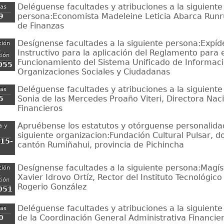
Deléguense facultades y atribuciones a la siguiente
zas
persona:Economista Madeleine Leticia Abarca Runru
9
de Finanzas
Desígnense facultades a la siguiente persona:Expíd
ción
,
Instructivo para la aplicación del Reglamento para 
ción
Funcionamiento del Sistema Unificado de Informaci
055
Organizaciones Sociales y Ciudadanas
Deléguense facultades y atribuciones a la siguient
zas
Sonia de las Mercedes Proaño Viteri, Directora Nac
5
Financieros
Apruébense los estatutos y otórguense personalidad 
a y
siguiente organizacion:Fundación Cultural Pulsar, do
15-
cantón Rumiñahui, provincia de Pichincha
Desígnense facultades a la siguiente persona:Magís
ción
,
Xavier Idrovo Ortíz, Rector del Instituto Tecnológico
ción
Rogerio González
051
Deléguense facultades y atribuciones a la siguiente
zas
de la Coordinación General Administrativa Financie
0