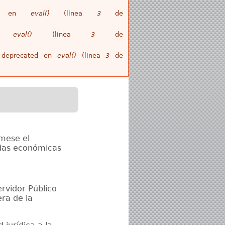
ull en
eval()
(línea
3
de
en
eval()
(línea
3
de
is deprecated en
eval()
(línea
3
de
rmese el
udas económicas
rvidor Público
era de la