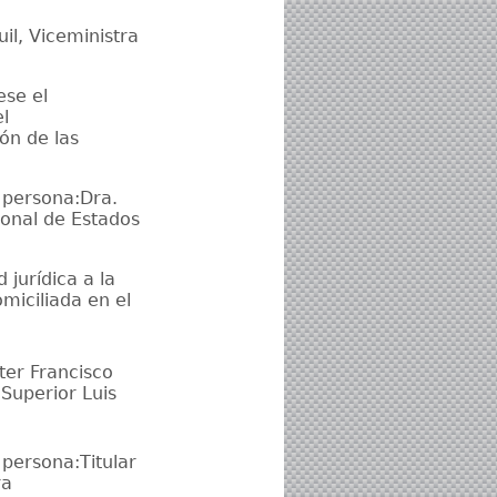
il, Viceministra
ese el
el
ón de las
e persona:Dra.
ional de Estados
jurídica a la
miciliada en el
ter Francisco
 Superior Luis
 persona:Titular
ra