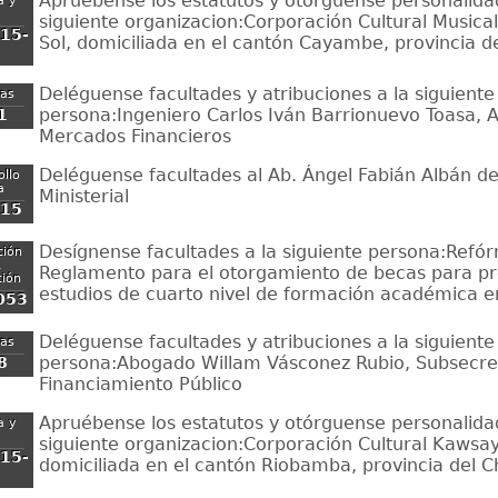
Apruébense los estatutos y otórguense personalidad 
a y
siguiente organizacion:Corporación Cultural Musica
15-
Sol, domiciliada en el cantón Cayambe, provincia d
Deléguense facultades y atribuciones a la siguiente
zas
persona:Ingeniero Carlos Iván Barrionuevo Toasa, A
1
Mercados Financieros
Deléguense facultades al Ab. Ángel Fabián Albán de
ollo
a
Ministerial
-15
Desígnense facultades a la siguiente persona:Refó
ción
,
Reglamento para el otorgamiento de becas para p
ción
estudios de cuarto nivel de formación académica en
053
Deléguense facultades y atribuciones a la siguiente
zas
persona:Abogado Willam Vásconez Rubio, Subsecre
8
Financiamiento Público
Apruébense los estatutos y otórguense personalidad 
a y
siguiente organizacion:Corporación Cultural Kawsay
15-
domiciliada en el cantón Riobamba, provincia del 