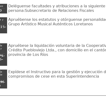
Deléguense facultades y atribuciones a la siguiente
zas
persona:Subsecretario de Relaciones Fiscales
0
Apruébense los estatutos y otórguense personalidad 
a y
Grupo Artístico Musical Auténticos Loretanos
15-
Apruébese la liquidación voluntaria de la Cooperati
de
 y
Crédito Puebloviejo Ltda., con domicilio en el cantó
provincia de Los Ríos
PS-
5-
Expídese el Instructivo para la gestión y ejecución d
de
de
compromisos de cese en esta Superintendencia
PM-
5