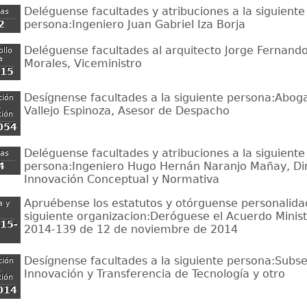
Deléguense facultades y atribuciones a la siguiente
zas
persona:Ingeniero Juan Gabriel Iza Borja
2
Deléguense facultades al arquitecto Jorge Fernand
ollo
a
Morales, Viceministro
-15
Desígnense facultades a la siguiente persona:Abog
ción
,
Vallejo Espinoza, Asesor de Despacho
ción
054
Deléguense facultades y atribuciones a la siguiente
zas
persona:Ingeniero Hugo Hernán Naranjo Mañay, Di
4
Innovación Conceptual y Normativa
Apruébense los estatutos y otórguense personalidad 
a y
siguiente organizacion:Deróguese el Acuerdo Minist
15-
2014-139 de 12 de noviembre de 2014
Desígnense facultades a la siguiente persona:Subse
ción
,
Innovación y Transferencia de Tecnología y otro
ción
014