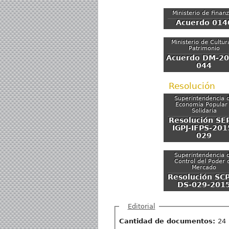
Ministerio de Finan
Acuerdo 014
Ministerio de Cultur
Patrimonio
Acuerdo DM-20
044
Resolución
Superintendencia 
Economía Popular
Solidaria
Resolución SE
IGPJ-IFPS-201
029
Superintendencia 
Control del Poder 
Mercado
Resolución SC
DS-029-201
Ocultar
Editorial
Cantidad de documentos:
24