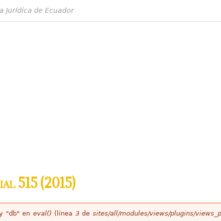
a Jurídica de Ecuador
al 515 (2015)
ey "db" en
eval()
(línea
3
de
sites/all/modules/views/plugins/views_