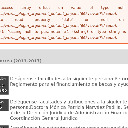
access array offset on value of type n
ins/views_plugin_argument_default_php.inc(66) : eval()'d code
).
 to read property "date" on null 
ins/views_plugin_argument_default_php.inc(66) : eval()'d code
).
r(): Passing null to parameter #1 ($string) of type string 
ins/views_plugin_argument_default_php.inc(66) : eval()'d code
).
Correa (2013-2017)
Desígnense facultades a la siguiente persona:Refó
ción
,
Reglamento para el financiamiento de becas y ay
ción
052
Deléguense facultades y atribuciones a la siguiente
zas
persona:Doctora Mónica Patricia Narváez Padilla, Se
6
7 de la Dirección Jurídica de Administración Financi
Coordinación General Jurídica