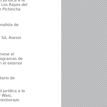
jurídica a la
l Los Rayos del
e Pichincha
nalista de
 Sá, Asesor
rmese el
rogramas de
 el exterior
tario de
jurídica a la
 Wasi,
Chimborazo