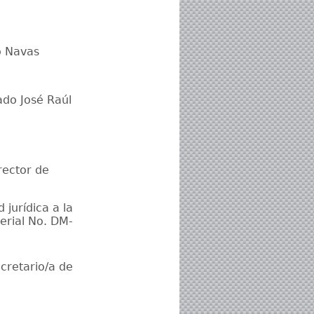
o Navas
ado José Raúl
rector de
jurídica a la
erial No. DM-
cretario/a de