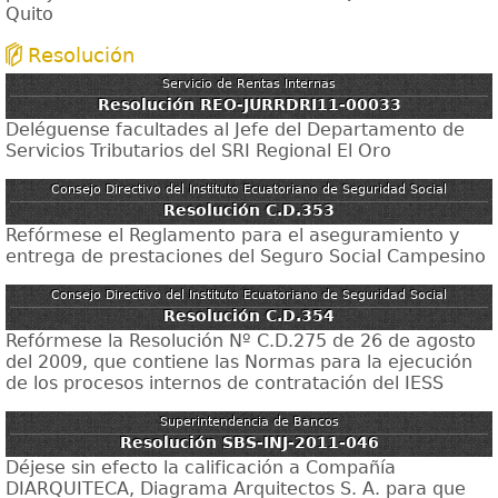
Quito
Resolución
Servicio de Rentas Internas
Resolución REO-JURRDRI11-00033
Deléguense facultades al Jefe del Departamento de
Servicios Tributarios del SRI Regional El Oro
Consejo Directivo del Instituto Ecuatoriano de Seguridad Social
Resolución C.D.353
Refórmese el Reglamento para el aseguramiento y
entrega de prestaciones del Seguro Social Campesino
Consejo Directivo del Instituto Ecuatoriano de Seguridad Social
Resolución C.D.354
Refórmese la Resolución Nº C.D.275 de 26 de agosto
del 2009, que contiene las Normas para la ejecución
de los procesos internos de contratación del IESS
Superintendencia de Bancos
Resolución SBS-INJ-2011-046
Déjese sin efecto la calificación a Compañía
DIARQUITECA, Diagrama Arquitectos S. A. para que