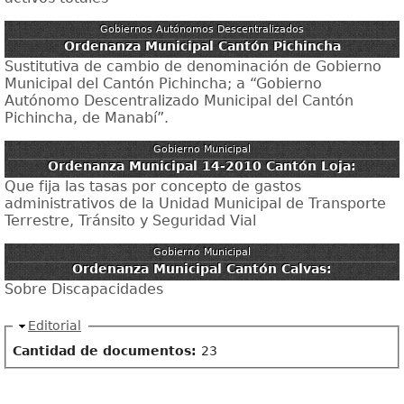
Gobiernos Autónomos Descentralizados
Ordenanza Municipal Cantón Pichincha
Sustitutiva de cambio de denominación de Gobierno
Municipal del Cantón Pichincha; a “Gobierno
Autónomo Descentralizado Municipal del Cantón
Pichincha, de Manabí”.
Gobierno Municipal
Ordenanza Municipal 14-2010 Cantón Loja:
Que fija las tasas por concepto de gastos
administrativos de la Unidad Municipal de Transporte
Terrestre, Tránsito y Seguridad Vial
Gobierno Municipal
Ordenanza Municipal Cantón Calvas:
Sobre Discapacidades
Ocultar
Editorial
Cantidad de documentos:
23