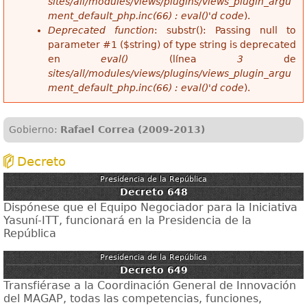
sites/all/modules/views/plugins/views_plugin_argu
ment_default_php.inc(66) : eval()'d code
).
Deprecated function
: substr(): Passing null to
parameter #1 ($string) of type string is deprecated
en
eval()
(línea
3
de
sites/all/modules/views/plugins/views_plugin_argu
ment_default_php.inc(66) : eval()'d code
).
Gobierno:
Rafael Correa (2009-2013)
Decreto
Presidencia de la República
Decreto 648
Dispónese que el Equipo Negociador para la Iniciativa
Yasuní-ITT, funcionará en la Presidencia de la
República
Presidencia de la República
Decreto 649
Transfiérase a la Coordinación General de Innovación
del MAGAP, todas las competencias, funciones,