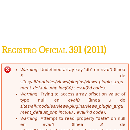
Registro Oficial 391 (2011)
Warning
: Undefined array key "db" en
eval()
(línea
Mensaje de error
3
de
sites/all/modules/views/plugins/views_plugin_argu
ment_default_php.inc(66) : eval()'d code
).
Warning
: Trying to access array offset on value of
type null en
eval()
(línea
3
de
sites/all/modules/views/plugins/views_plugin_argu
ment_default_php.inc(66) : eval()'d code
).
Warning
: Attempt to read property "date" on null
en
eval()
(línea
3
de