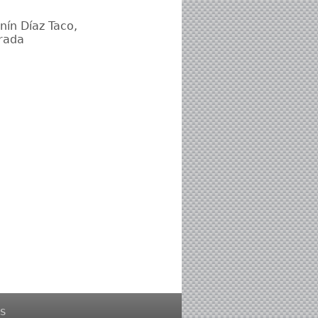
nín Díaz Taco,
rrada
s