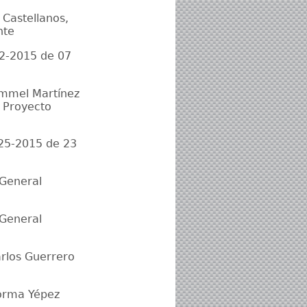
 Castellanos,
nte
42-2015 de 07
ommel Martínez
l Proyecto
025-2015 de 23
 General
 General
arlos Guerrero
Norma Yépez