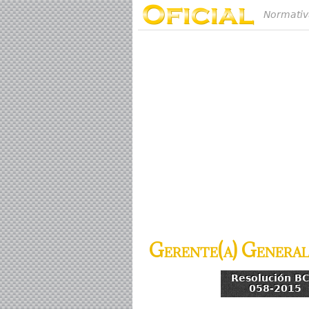
Normativ
Gerente(a) Genera
Resolución BC
058-2015