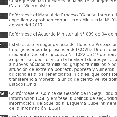
Subróguense las funciones de Ministro, al ingenier
5
Cazco, Viceministro
Refórmese el Manual de Proceso "Gestión Interna de
4
expedido y aprobado con Acuerdo Ministerial N° 01
agosto del 2017
Refórmese el Acuerdo Ministerial N° 039 de 04 de
6
Establécese la segunda fase del Bono de Protección
6
Emergencia por la presencia del COVID-19 en Ecua
mediante Decreto Ejecutivo Nº 1022 de 27 de marz
ampliar su cobertura con la finalidad de apoyar e
a nuevos núcleos familiares, grupos familiares o p
situación de extrema pobreza, pobreza y vulnerabil
adicionales a los beneficiarios iniciales, que consist
transferencia monetaria única de ciento veinte dóla
Estados Unid
Confórmese el Comité de Gestión de la Seguridad d
66
Información (CSI) y emítese la política de seguridad
información, de acuerdo al Esquema Gubernamenta
de la Información (EGSI)