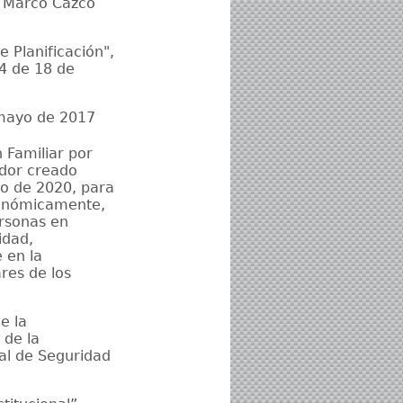
o Marco Cazco
 Planificación",
4 de 18 de
 mayo de 2017
 Familiar por
dor creado
o de 2020, para
conómicamente,
ersonas en
idad,
e en la
res de los
e la
 de la
l de Seguridad