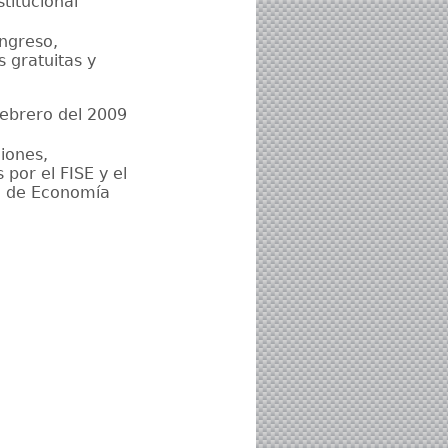
titucional”
ingreso,
 gratuitas y
febrero del 2009
iones,
por el FISE y el
ía de Economía