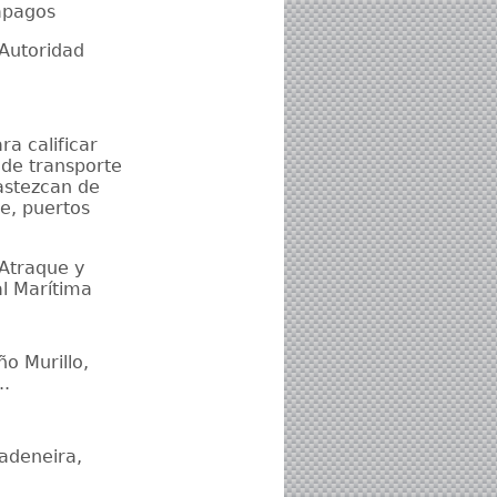
ápagos
 Autoridad
a calificar
 de transporte
astezcan de
e, puertos
 Atraque y
l Marítima
o Murillo,
..
adeneira,