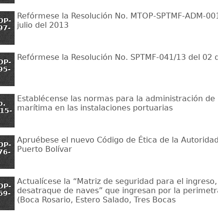
Refórmese la Resolución No. MTOP-SPTMF-ADM-001
OP-
julio del 2013
97-
Refórmese la Resolución No. SPTMF-041/13 del 02 d
OP-
95-
Establécense las normas para la administración de 
o.
marítima en las instalaciones portuarias
15-
Apruébese el nuevo Código de Ética de la Autoridad
OP-
Puerto Bolívar
76-
Actualícese la “Matriz de seguridad para el ingreso
OP-
desatraque de naves” que ingresan por la perimetr
69-
(Boca Rosario, Estero Salado, Tres Bocas