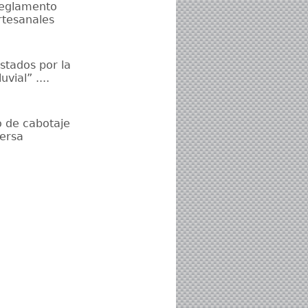
 Reglamento
rtesanales
stados por la
vial” ....
o de cabotaje
versa