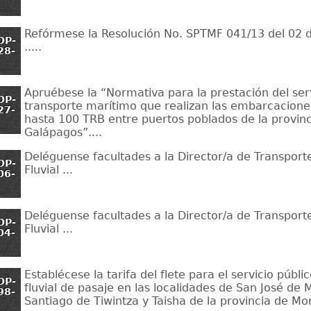
Refórmese la Resolución No. SPTMF 041/13 del 02 d
OP-
.....
28-
Apruébese la “Normativa para la prestación del serv
OP-
transporte marítimo que realizan las embarcacione
27-
hasta 100 TRB entre puertos poblados de la provinc
Galápagos”....
Deléguense facultades a la Director/a de Transport
OP-
Fluvial ...
06-
Deléguense facultades a la Director/a de Transport
OP-
Fluvial ...
04-
Establécese la tarifa del flete para el servicio públi
OP-
fluvial de pasaje en las localidades de San José de
98-
Santiago de Tiwintza y Taisha de la provincia de M