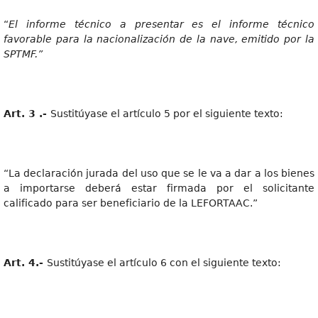
“
E
l
inform
e
técnic
o a
p
r
esenta
r
e
s
e
l
inform
e
técnico
favorabl
e
par
a
l
a
nacionalizació
n
d
e
l
a
nave
,
emitid
o
por l
a
SPTM
F
.”
Art
.
3
.
-
Sustitúyase el artículo 5 por el siguiente texto:
“La declaración jurada del uso que se le va a dar a los bienes
a importarse deberá estar firmada por el solicitante
calificado para ser beneficiario de la LEFORTAAC.”
Art
.
4.
-
Sustitúyase el artículo 6 con el siguiente texto: