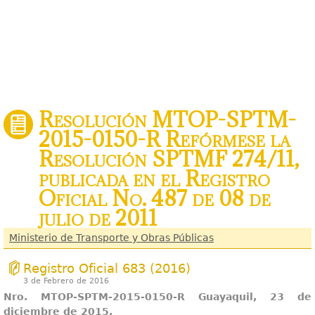
Resolución MTOP-SPTM-
2015-0150-R Refórmese la
Resolución SPTMF 274/11,
publicada en el Registro
Oficial No. 487 de 08 de
julio de 2011
Ministerio de Transporte y Obras Públicas
Registro Oficial 683 (2016)
3 de Febrero de 2016
N
r
o
.
M
T
OP-SPTM-2015-0150-R Guayaquil
,
2
3
d
e
diciemb
r
e
d
e
2015.