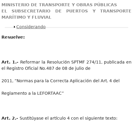
MINISTERI
O
D
E
TRANSPO
R
TE
Y
OBRA
S
PÚBLICAS
E
L
SUBSECRE
T
ARI
O
D
E
PUE
R
T
O
S
Y
TRANSPO
R
T
E
MARÍTIM
O
Y
FLUVIAL
Mostrar
Considerando
Resuelve:
Art
.
1.
-
Reformar la Resolución SPTMF 274/11, publicada en
el Registro Oficial No.487 de 08 de julio de
2011, “Normas para la Correcta Aplicación del Art. 4 del
Reglamento a la LEFORTAAC”
Art
.
2.
-
Sustitúyase el artículo 4 con el siguiente texto: