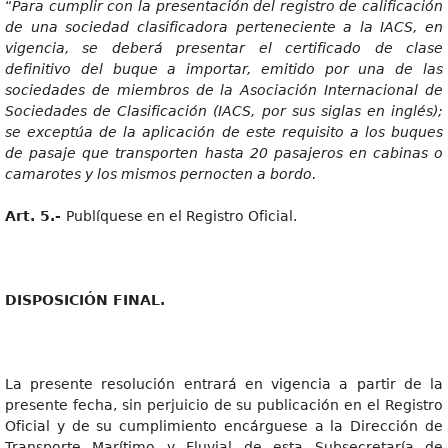
“
Par
a
cumpli
r
co
n
l
a
p
r
esentació
n
de
l
r
egist
r
o
de cali
f
icació
n
d
e
un
a
socieda
d
clasi
f
icador
a
pertenecient
e
a
l
a
IACS
,
e
n
vigencia
,
s
e
deber
á
p
r
esenta
r
e
l
certi
f
icad
o
de clas
e
de
f
initiv
o
de
l
buqu
e
a
importa
r
,
emitid
o
po
r
un
a
de la
s
sociedade
s
d
e
miemb
r
o
s
d
e
l
a
Asociació
n
Internacional d
e
Sociedade
s
d
e
Clasi
f
icació
n
(IACS
,
po
r
su
s
sigla
s
en inglés)
;
s
e
exceptú
a
d
e
l
a
aplicació
n
d
e
est
e
r
equisit
o
a
los buque
s
d
e
pasaj
e
qu
e
transporte
n
hast
a
2
0
pasaje
r
o
s
en cabina
s
o
cama
r
ote
s
y
lo
s
mismo
s
pernocte
n
a
bo
r
do.
Art
.
5.
-
Publíquese en el Registro Oficial.
DISPOSICIÓ
N
FINAL.
La presente resolución entrará en vigencia a partir de la
presente fecha, sin perjuicio de su publicación en el Registro
Oficial y de su cumplimiento encárguese a la Dirección de
Transporte Marítimo y Fluvial de esta Subsecretaría de