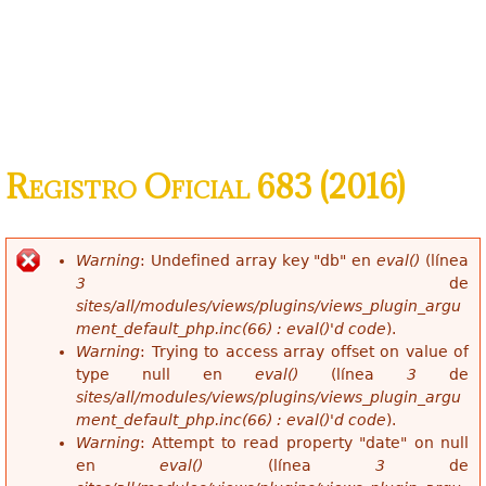
Registro Oficial 683 (2016)
Warning
: Undefined array key "db" en
eval()
(línea
Mensaje de error
3
de
sites/all/modules/views/plugins/views_plugin_argu
ment_default_php.inc(66) : eval()'d code
).
Warning
: Trying to access array offset on value of
type null en
eval()
(línea
3
de
sites/all/modules/views/plugins/views_plugin_argu
ment_default_php.inc(66) : eval()'d code
).
Warning
: Attempt to read property "date" on null
en
eval()
(línea
3
de