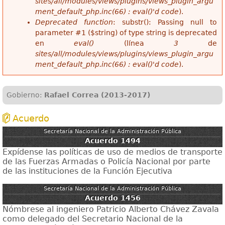
sites/all/modules/views/plugins/views_plugin_argu
ment_default_php.inc(66) : eval()'d code
).
Deprecated function
: substr(): Passing null to
parameter #1 ($string) of type string is deprecated
en
eval()
(línea
3
de
sites/all/modules/views/plugins/views_plugin_argu
ment_default_php.inc(66) : eval()'d code
).
Gobierno:
Rafael Correa (2013-2017)
Acuerdo
Secretaría Nacional de la Administración Pública
Acuerdo 1494
Expídense las políticas de uso de medios de transporte
de las Fuerzas Armadas o Policía Nacional por parte
de las instituciones de la Función Ejecutiva
Secretaría Nacional de la Administración Pública
Acuerdo 1456
Nómbrese al ingeniero Patricio Alberto Chávez Zavala
como delegado del Secretario Nacional de la