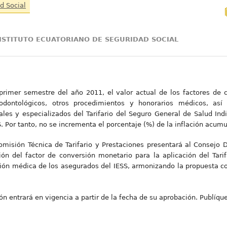
d Social
INSTITUTO ECUATORIANO DE SEGURIDAD SOCIAL
 primer semestre del año 2011, el valor actual de los factores de 
, odontológicos, otros procedimientos y honorarios médicos, as
ales y especializados del Tarifario del Seguro General de Salud Indi
. Por tanto, no se incrementa el porcentaje (%) de la inflación acum
isión Técnica de Tarifario y Prestaciones presentará al Consejo D
ión del factor de conversión monetario para la aplicación del Tari
ción médica de los asegurados del IESS, armonizando la propuesta con
n entrará en vigencia a partir de la fecha de su aprobación. Publíques