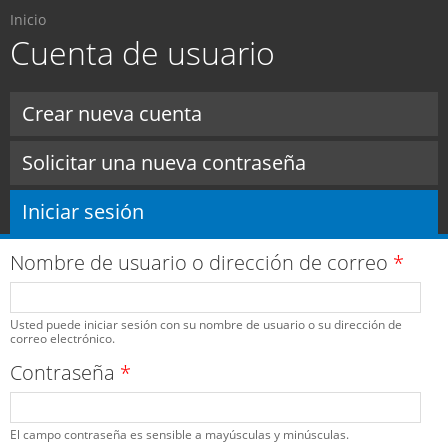
Usted está aquí
Pasar al
Inicio
contenido
Cuenta de usuario
principal
Solapas principales
Crear nueva cuenta
Solicitar una nueva contraseña
Iniciar sesión
(solapa activa)
Nombre de usuario o dirección de correo
*
Usted puede iniciar sesión con su nombre de usuario o su dirección de
correo electrónico.
Contraseña
*
El campo contraseña es sensible a mayúsculas y minúsculas.