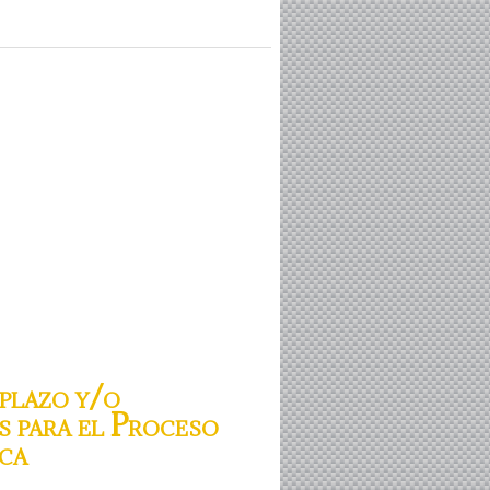
plazo y/o
s para el Proceso
ca