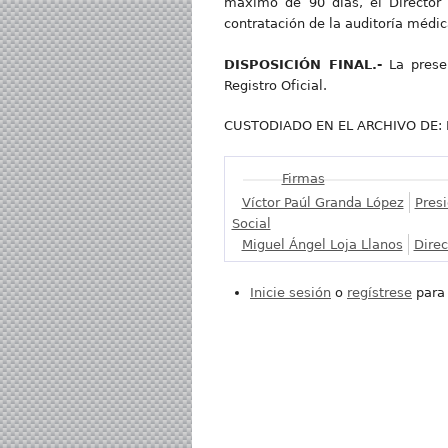
máximo de 90 días, el Director 
contratación de la auditoría médic
DISPOSICIÓN FINAL.-
La prese
Registro Oficial.
CUSTODIADO EN EL ARCHIVO DE: PRO
Mostrar
Firmas
Víctor Paúl Granda López
Pres
Social
Miguel Ángel Loja Llanos
Direc
Inicie sesión
o
regístrese
para