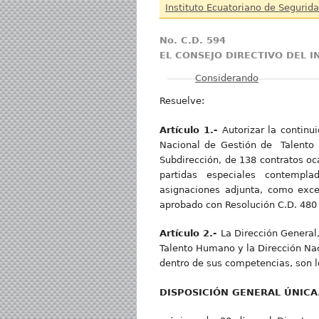
Instituto Ecuatoriano de Segurida
No. C.D. 594
EL CONSEJO DIRECTIVO DEL 
Mostrar
Considerando
Resuelve:
Artículo 1.-
Autorizar la continu
Nacional de Gestión de Talento 
Subdirección, de 138 contratos oc
partidas especiales contemplada
asignaciones adjunta, como excep
aprobado con Resolución C.D. 480
Artículo 2.-
La Dirección General,
Talento Humano y la Dirección Naci
dentro de sus competencias, son l
DISPOSICIÓN GENERAL ÚNICA