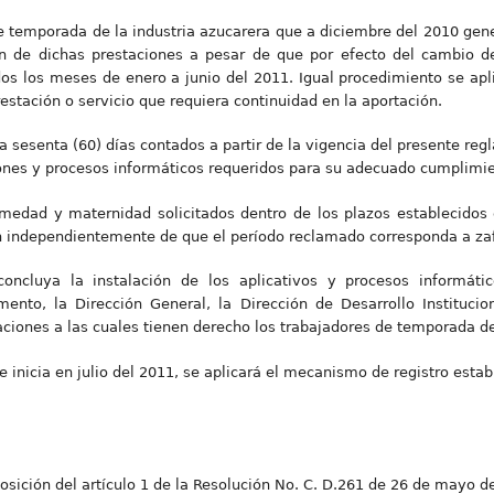
e temporada de la industria azucarera que a diciembre del 2010 gen
ón de dichas prestaciones a pesar de que por efecto del cambio d
os los meses de enero a junio del 2011. Igual procedimiento se apli
restación o servicio que requiera continuidad en la aportación.
sesenta (60) días contados a partir de la vigencia del presente regl
aciones y procesos informáticos requeridos para su adecuado cumplimi
medad y maternidad solicitados dentro de los plazos establecidos c
 independientemente de que el período reclamado corresponda a zafr
oncluya la instalación de los aplicativos y procesos informáti
ento, la Dirección General, la Dirección de Desarrollo Institucion
aciones a las cuales tienen derecho los trabajadores de temporada de
e inicia en julio del 2011, se aplicará el mecanismo de registro estab
osición del artículo 1 de la Resolución No. C. D.261 de 26 de mayo d