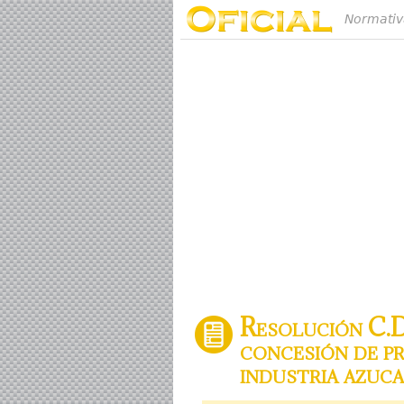
Normativ
Resolución C.D.
concesión de pr
industria azuc