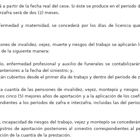
 a partir de la fecha real del cese. Si éste se produce en el período 
erzafra será de dos (2) meses.
nfermedad y maternidad, se concederá por los días de licencia qu
ciones de invalidez, vejez, muerte y riesgos del trabajo se aplicará
, de la siguiente manera:
ío, enfermedad profesional y auxilio de funerales se contabilizará
anteriores a la fecha del siniestro; y,
tán cubiertos desde el primer día de trabajo y dentro del período de z
la cuantía de las pensiones de invalidez, vejez, montepío y riesgos 
s cinco (5) mejores años de aportación y a la aplicación de los coef
dientes a los períodos de zafra e interzafra, incluidas las del perío
z, incapacidad de riesgos del trabajo, vejez y montepío se concederá
gistros de aportación posteriores al siniestro correspondientes al p
ión de la cuantía de la prestación.