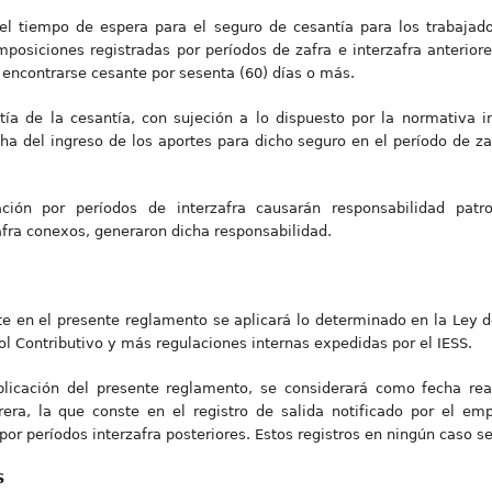
 del tiempo de espera para el seguro de cesantía para los trabajad
mposiciones registradas por períodos de zafra e interzafra anteriore
r encontrarse cesante por sesenta (60) días o más.
tía de la cesantía, con sujeción a lo dispuesto por la normativa i
cha del ingreso de los aportes para dicho seguro en el período de za
ación por períodos de interzafra causarán responsabilidad patr
afra conexos, generaron dicha responsabilidad.
e en el presente reglamento se aplicará lo determinado en la Ley d
ol Contributivo y más regulaciones internas expedidas por el IESS.
licación del presente reglamento, se considerará como fecha rea
era, la que conste en el registro de salida notificado por el em
 por períodos interzafra posteriores. Estos registros en ningún caso 
S