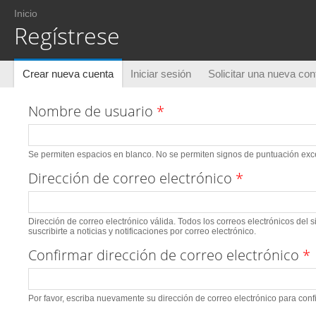
Usted está aquí
Inicio
Regístrese
Solapas principales
Crear nueva cuenta
(solapa activa)
Iniciar sesión
Solicitar una nueva co
Nombre de usuario
*
Se permiten espacios en blanco. No se permiten signos de puntuación excep
Dirección de correo electrónico
*
Dirección de correo electrónico válida. Todos los correos electrónicos del 
suscribirte a noticias y notificaciones por correo electrónico.
Confirmar dirección de correo electrónico
*
Por favor, escriba nuevamente su dirección de correo electrónico para conf