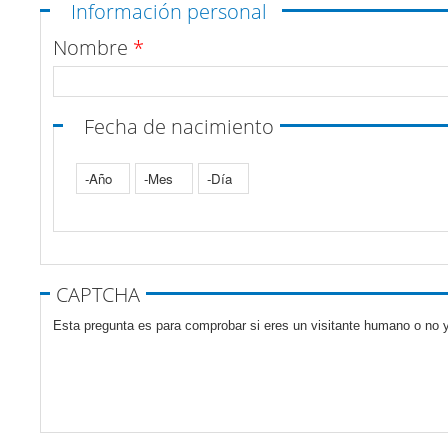
Ocultar
Información personal
Nombre
*
Fecha de nacimiento
Año
Mes
Día
Pestañas verticales
CAPTCHA
Esta pregunta es para comprobar si eres un visitante humano o no y