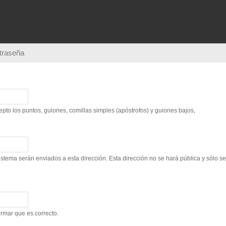
Pasar al
contenido
principal
ntraseña
to los puntos, guiones, comillas simples (apóstrofos) y guiones bajos,
sistema serán enviados a esta dirección. Esta dirección no se hará pública y sólo s
irmar que es correcto.