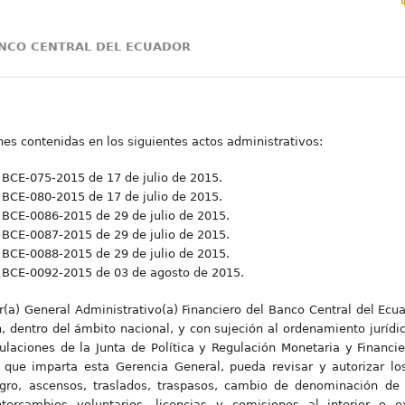
ANCO CENTRAL DEL ECUADOR
ones contenidas en los siguientes actos administrativos:
 BCE-075-2015 de 17 de julio de 2015.
 BCE-080-2015 de 17 de julio de 2015.
 BCE-0086-2015 de 29 de julio de 2015.
 BCE-0087-2015 de 29 de julio de 2015.
 BCE-0088-2015 de 29 de julio de 2015.
. BCE-0092-2015 de 03 de agosto de 2015.
or(a) General Administrativo(a) Financiero del Banco Central del Ecu
 dentro del ámbito nacional, y con sujeción al ordenamiento jurídi
ulaciones de la Junta de Política y Regulación Monetaria y Financi
s que imparta esta Gerencia General, pueda revisar y autorizar lo
tegro, ascensos, traslados, traspasos, cambio de denominación de
tercambios voluntarios, licencias y comisiones al interior o e