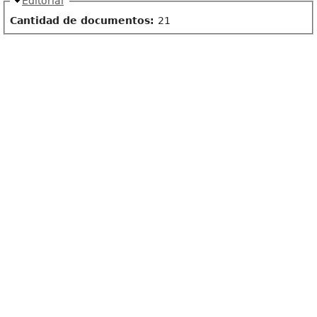
Ocultar
Editorial
Cantidad de documentos:
21