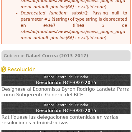
sites/all/modules/views/plugins/views_plugin_argu
ment_default_php.inc(66) : eval()'d code
).
Deprecated function
: substr(): Passing null to
parameter #1 ($string) of type string is deprecated
en
eval()
(línea
3
de
sites/all/modules/views/plugins/views_plugin_argu
ment_default_php.inc(66) : eval()'d code
).
Gobierno:
Rafael Correa (2013-2017)
Resolución
Banco Central del Ecuador
Resolución BCE-097-2015
Desígnese al Economista Byron Rodrigo Landeta Parra
como Subgerente General del BCE
Banco Central del Ecuador
Resolución BCE-093-2015
Ratifíquese las delegaciones contenidas en varias
resoluciones administrativas