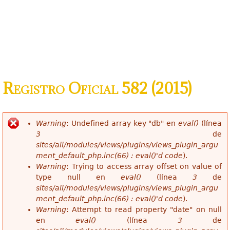
Registro Oficial 582 (2015)
Warning
: Undefined array key "db" en
eval()
(línea
Mensaje de error
3
de
sites/all/modules/views/plugins/views_plugin_argu
ment_default_php.inc(66) : eval()'d code
).
Warning
: Trying to access array offset on value of
type null en
eval()
(línea
3
de
sites/all/modules/views/plugins/views_plugin_argu
ment_default_php.inc(66) : eval()'d code
).
Warning
: Attempt to read property "date" on null
en
eval()
(línea
3
de