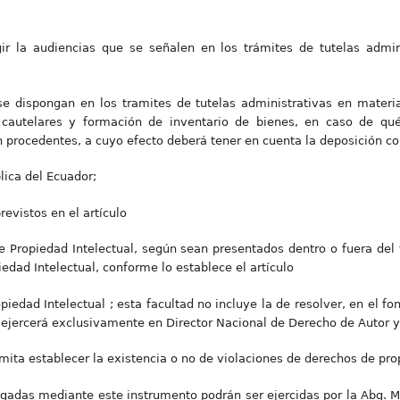
gir la audiencias que se señalen en los trámites de tutelas admi
 se dispongan en los tramites de tutelas administrativas en mater
autelares y formación de inventario de bienes, en caso de qué,
 procedentes, a cuyo efecto deberá tener en cuenta la deposición con
lica del Ecuador;
revistos en el artículo
de Propiedad Intelectual, según sean presentados dentro o fuera del 
edad Intelectual, conforme lo establece el artículo
iedad Intelectual ; esta facultad no incluye la de resolver, en el fo
a ejercerá exclusivamente en Director Nacional de Derecho de Autor 
mita establecer la existencia o no de violaciones de derechos de pro
egadas mediante este instrumento podrán ser ejercidas por la Abg. M