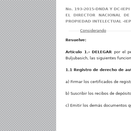
No. 193-2015-DNDA Y DC-IEPI
EL DIRECTOR NACIONAL DE
PROPIEDAD INTELECTUAL -IEP
Mostrar
Considerando
Resuelve:
Artícul
o 1.- DELEGAR
por el p
Buljubasich, las siguientes funcio
1.
1 Registro de derecho de au
a) Firmar los certificados de regi
b) Suscribir los recibos de depósi
c) Emitir los demás documentos qu