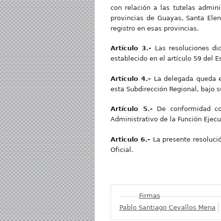
con relación a las tutelas admini
provincias de Guayas, Santa Elen
registro en esas provincias.
Artícul
o 3.-
Las resoluciones di
establecido en el artículo 59 del 
Artícul
o 4.-
La delegada queda e
esta Subdirección Regional, bajo su
Artícul
o 5.-
De conformidad con
Administrativo de la Función Ejecu
Articul
o 6.-
La presente resolució
Oficial.
Mostrar
Firmas
Pablo Santiago Cevallos Mena