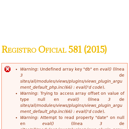
Registro Oficial 581 (2015)
Warning
: Undefined array key "db" en
eval()
(línea
Mensaje de error
3
de
sites/all/modules/views/plugins/views_plugin_argu
ment_default_php.inc(66) : eval()'d code
).
Warning
: Trying to access array offset on value of
type null en
eval()
(línea
3
de
sites/all/modules/views/plugins/views_plugin_argu
ment_default_php.inc(66) : eval()'d code
).
Warning
: Attempt to read property "date" on null
en
eval()
(línea
3
de