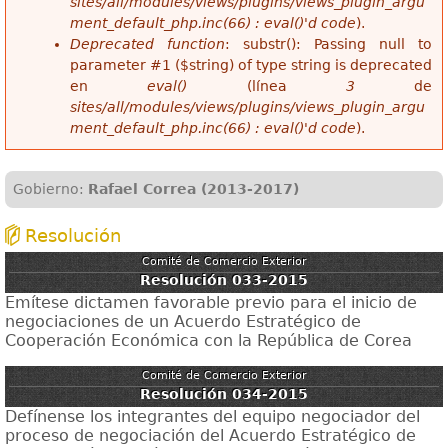
sites/all/modules/views/plugins/views_plugin_argu
ment_default_php.inc(66) : eval()'d code
).
Deprecated function
: substr(): Passing null to
parameter #1 ($string) of type string is deprecated
en
eval()
(línea
3
de
sites/all/modules/views/plugins/views_plugin_argu
ment_default_php.inc(66) : eval()'d code
).
Gobierno:
Rafael Correa (2013-2017)
Resolución
Comité de Comercio Exterior
Resolución 033-2015
Emítese dictamen favorable previo para el inicio de
negociaciones de un Acuerdo Estratégico de
Cooperación Económica con la República de Corea
Comité de Comercio Exterior
Resolución 034-2015
Defínense los integrantes del equipo negociador del
proceso de negociación del Acuerdo Estratégico de