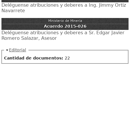
Deléguense atribuciones y deberes a Ing. Jimmy Ortiz
Navarrete
Ministerio de Minería
Acuerdo 2015-026
Deléguense atribuciones y deberes a Sr. Edgar Javier
Romero Salazar, Asesor
Ocultar
Editorial
Cantidad de documentos:
22