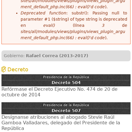
sites/all/modules/views/plugins/views_plugin_argu
ment_default_php.inc(66) : eval()'d code
).
Deprecated function
: substr(): Passing null to
parameter #1 ($string) of type string is deprecated
en
eval()
(línea
3
de
sites/all/modules/views/plugins/views_plugin_argu
ment_default_php.inc(66) : eval()'d code
).
Gobierno:
Rafael Correa (2013-2017)
Decreto
Presidencia de la República
Decreto 504
Refórmase el Decreto Ejecutivo No. 474 de 20 de
octubre de 2014
Presidencia de la República
Decreto 507
Desígnanse atribuciones al abogado Stevie Raúl
Gamboa Valladares, delegado del Presidente de la
República