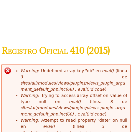
Registro Oficial 410 (2015)
Warning
: Undefined array key "db" en
eval()
(línea
Mensaje de error
3
de
sites/all/modules/views/plugins/views_plugin_argu
ment_default_php.inc(66) : eval()'d code
).
Warning
: Trying to access array offset on value of
type null en
eval()
(línea
3
de
sites/all/modules/views/plugins/views_plugin_argu
ment_default_php.inc(66) : eval()'d code
).
Warning
: Attempt to read property "date" on null
en
eval()
(línea
3
de