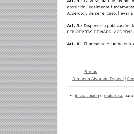
Art. 4.-
La veracidad de los docu
oposición legalmente fundamentad
Acuerdo, y de ser el caso, llevar 
Art. 5.-
Disponer la publicación 
PERIODISTAS DE NAPO “ACOPEN” en 
Art. 6.-
El presente Acuerdo entrar
Mostrar
Firmas
Fernando Alvarado Espinel
Sec
Inicie sesión
o
regístrese
para