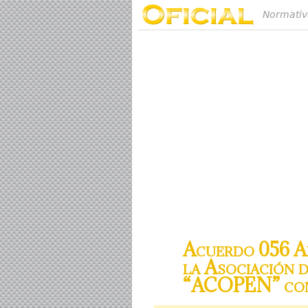
Normativ
Acuerdo 056 Ap
la Asociación 
“ACOPEN” con d