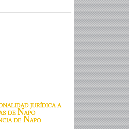
nalidad jurídica a
as de Napo
ncia de Napo