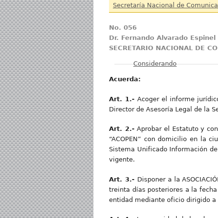
Secretaría Nacional de Comunica
No. 056
Dr. Fernando Alvarado Espinel
SECRETARIO NACIONAL DE C
Mostrar
Considerando
Acuerda:
Art. 1.-
Acoger el informe juríd
Director de Asesoría Legal de la 
Art. 2.-
Aprobar el Estatuto y c
“ACOPEN” con domicilio en la ci
Sistema Unificado Información de
vigente.
Art. 3.-
Disponer a la ASOCIACI
treinta días posteriores a la fech
entidad mediante oficio dirigido a