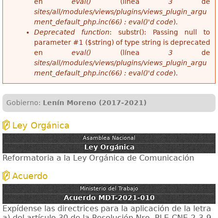
en
eval()
(línea
3
de
sites/all/modules/views/plugins/views_plugin_argu
ment_default_php.inc(66) : eval()'d code
).
Deprecated function
: substr(): Passing null to
parameter #1 ($string) of type string is deprecated
en
eval()
(línea
3
de
sites/all/modules/views/plugins/views_plugin_argu
ment_default_php.inc(66) : eval()'d code
).
Gobierno:
Lenín Moreno (2017-2021)
Ley Orgánica
Asamblea Nacional
Ley Orgánica
Reformatoria a la Ley Orgánica de Comunicación
Acuerdo
Ministerio del Trabajo
Acuerdo MDT-2021-010
Expídense las directrices para la aplicación de la letra
a) del artículo 30 de la Resolución Nro. PLE-CNE-2-3-9-