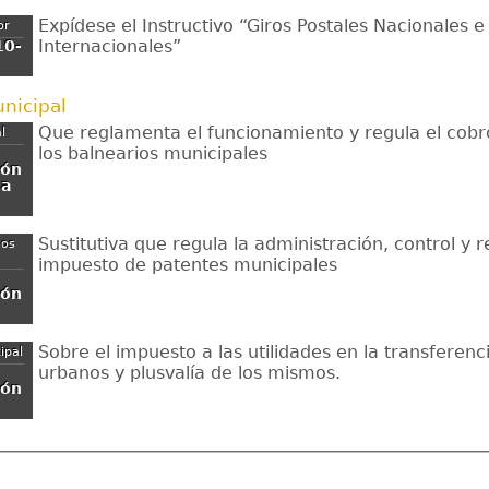
Expídese el Instructivo “Giros Postales Nacionales e
or
Internacionales”
10-
nicipal
Que reglamenta el funcionamiento y regula el cobro
l
los balnearios municipales
tón
ua
Sustitutiva que regula la administración, control y 
mos
impuesto de patentes municipales
tón
Sobre el impuesto a las utilidades en la transferenc
ipal
urbanos y plusvalía de los mismos.
tón