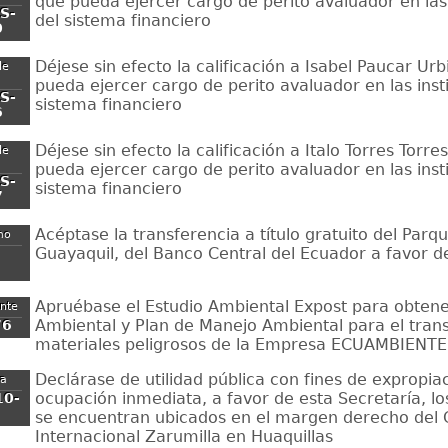
que pueda ejercer cargo de perito avaluador en las 
S-
del sistema financiero
0
Déjese sin efecto la calificación a Isabel Paucar Ur
de
pueda ejercer cargo de perito avaluador en las inst
S-
sistema financiero
6
Déjese sin efecto la calificación a Italo Torres Torr
de
pueda ejercer cargo de perito avaluador en las inst
S-
sistema financiero
7
Acéptase la transferencia a título gratuito del Parqu
mo
Guayaquil, del Banco Central del Ecuador a favor de
Apruébase el Estudio Ambiental Expost para obtener
ente
Ambiental y Plan de Manejo Ambiental para el tran
76
materiales peligrosos de la Empresa ECUAMBIENTE
Declárase de utilidad pública con fines de expropia
ua
ocupación inmediata, a favor de esta Secretaría, l
10-
se encuentran ubicados en el margen derecho del 
Internacional Zarumilla en Huaquillas