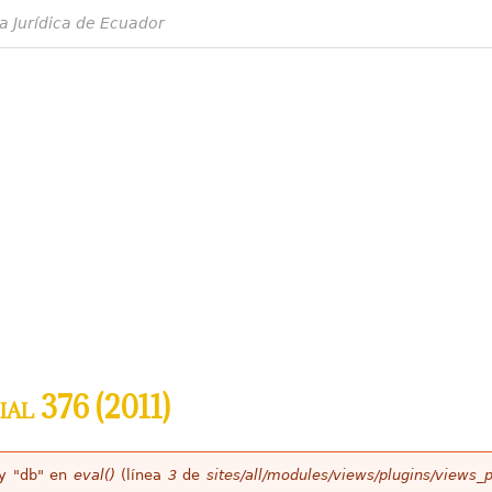
a Jurídica de Ecuador
ial 376 (2011)
ey "db" en
eval()
(línea
3
de
sites/all/modules/views/plugins/views_