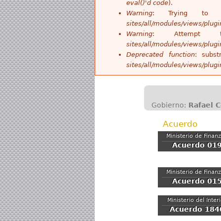
eval()'d code
).
Warning
: Trying to 
sites/all/modules/views/plug
Warning
: Attempt
sites/all/modules/views/plug
Deprecated function
: subst
sites/all/modules/views/plug
Gobierno:
Rafael 
Acuerdo
Ministerio de Finan
Acuerdo 01
Ministerio de Finan
Acuerdo 01
Ministerio del Inter
Acuerdo 184