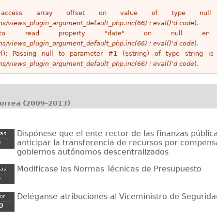
access array offset on value of type n
ins/views_plugin_argument_default_php.inc(66) : eval()'d code
).
 to read property "date" on null 
ins/views_plugin_argument_default_php.inc(66) : eval()'d code
).
r(): Passing null to parameter #1 ($string) of type string 
ins/views_plugin_argument_default_php.inc(66) : eval()'d code
).
Correa (2009-2013)
Dispónese que el ente rector de las finanzas públic
zas
anticipar la transferencia de recursos por compens
9
gobiernos autónomos descentralizados
Modificase las Normas Técnicas de Presupuesto
zas
5
Deléganse atribuciones al Viceministro de Segurida
ior
0