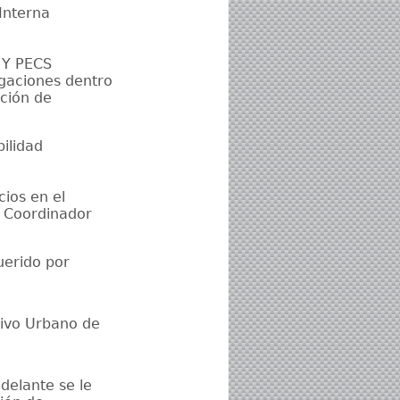
Interna
 Y PECS
igaciones dentro
ación de
ilidad
cios en el
o Coordinador
uerido por
sivo Urbano de
delante se le