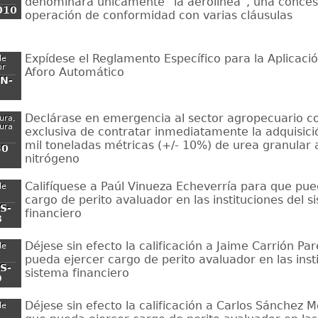
denominará únicamente “la aerolínea”, una conces
010
operación de conformidad con varias cláusulas
Expídese el Reglamento Específico para la Aplicaci
de
or
Aforo Automático
N-
Declárase en emergencia al sector agropecuario con
tura,
ura
exclusiva de contratar inmediatamente la adquisici
mil toneladas métricas (+/- 10%) de urea granular 
30
nitrógeno
Califíquese a Paúl Vinueza Echeverría para que pue
de
cargo de perito avaluador en las instituciones del s
S-
financiero
8
Déjese sin efecto la calificación a Jaime Carrión P
de
pueda ejercer cargo de perito avaluador en las inst
S-
sistema financiero
9
Déjese sin efecto la calificación a Carlos Sánchez 
de