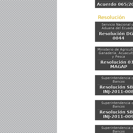
Acuerdo 065/2
Resolución
Servicio Nacional 
Aduana del Ecuad
Resolución DG
0044
Ministerio de Agricul
Ganadería, Acuacult
y Pesca
Resolución 0
MAGAP
Superintendencia 
Bancos
Resolución SB
INJ-2011-00
Superintendencia 
Bancos
Resolución SB
INJ-2011-00
Superintendencia 
Bancos