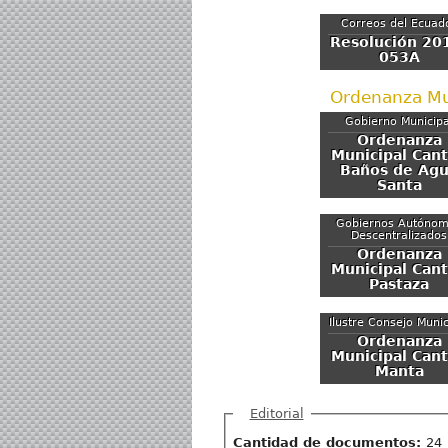
Correos del Ecuad
Resolución 20
053A
Ordenanza Mu
Gobierno Municipa
Ordenanza
Municipal Can
Baños de Ag
Santa
Gobiernos Autóno
Descentralizados
Ordenanza
Municipal Can
Pastaza
Ilustre Consejo Munic
Ordenanza
Municipal Can
Manta
Ocultar
Editorial
Cantidad de documentos:
24