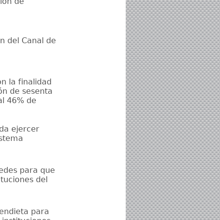
ión de
ón del Canal de
 la finalidad
ón de sesenta
al 46% de
da ejercer
istema
aredes para que
ituciones del
Mendieta para