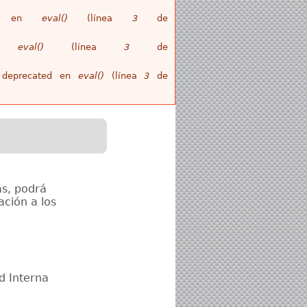
ull en
eval()
(línea
3
de
en
eval()
(línea
3
de
is deprecated en
eval()
(línea
3
de
as, podrá
ación a los
d Interna