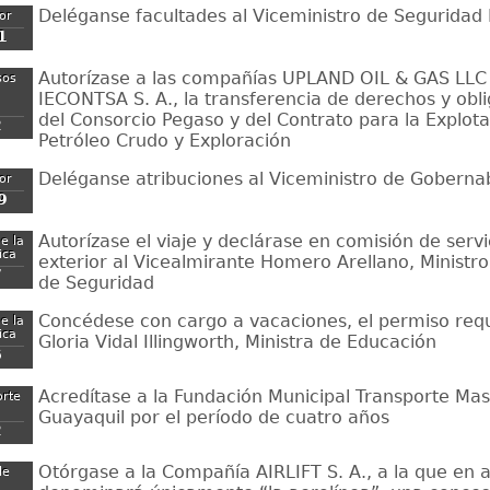
Deléganse facultades al Viceministro de Seguridad 
ior
1
Autorízase a las compañías UPLAND OIL & GAS LLC
sos
IECONTSA S. A., la transferencia de derechos y obl
del Consorcio Pegaso y del Contrato para la Explot
2
Petróleo Crudo y Exploración
Deléganse atribuciones al Viceministro de Gobernab
ior
9
Autorízase el viaje y declárase en comisión de servi
e la
ica
exterior al Vicealmirante Homero Arellano, Ministr
7
de Seguridad
Concédese con cargo a vacaciones, el permiso req
e la
ica
Gloria Vidal Illingworth, Ministra de Educación
6
Acredítase a la Fundación Municipal Transporte Ma
orte
Guayaquil por el período de cuatro años
2
Otórgase a la Compañía AIRLIFT S. A., a la que en a
de