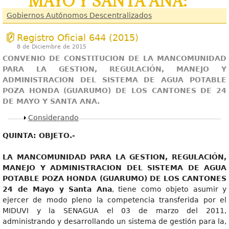
MAYO Y SANTA ANA:
Gobiernos Autónomos Descentralizados
Registro Oficial 644 (2015)
8 de Diciembre de 2015
CONVENI
O DE CONSTITUCION DE LA
MANCOMUNIDA
D
PARA LA GESTION, REGULACIÓN, MANEJO Y
ADMINISTRACION DEL SISTEMA DE AGUA POTABLE
POZA HONDA (GUARUMO) DE LOS CANTONES DE 24
DE MAYO Y SANTA ANA.
Mostrar
Considerando
QUIN
T
A
: OBJETO.-
L
A MANCOMUNIDAD PARA LA GESTION, REGULACIÓN,
MANEJO Y ADMINISTRACION DEL SISTEMA DE AGUA
POTABLE POZA HONDA (GUARUMO) DE LOS CANTONES
24 de Mayo y Santa Ana
, tiene como objeto asumir y
ejercer de modo pleno la competencia transferida por el
MIDUVI y la SENAGUA el 03 de marzo del 2011,
administrando y desarrollando un sistema de gestión para la,