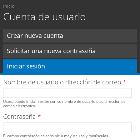
Usted está aquí
Pasar al
Inicio
contenido
Cuenta de usuario
principal
Solapas principales
Crear nueva cuenta
Solicitar una nueva contraseña
Iniciar sesión
(solapa activa)
Nombre de usuario o dirección de correo
*
Usted puede iniciar sesión con su nombre de usuario o su dirección de
correo electrónico.
Contraseña
*
El campo contraseña es sensible a mayúsculas y minúsculas.