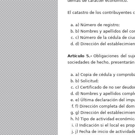
demás de carácter económico.
El catastro de los contribuyentes 
a) Número de registro;
b) Nombres y apellidos del con
c) Número de la cédula de ciu
d) Dirección del establecimien
Artículo 5.-
Obligaciones del suje
sociedades de hecho, presentarán 
a) Copia de cédula y comproba
b) Solicitud;
c) Certificado de no ser deudo
d) Nombres y apellidos comple
e) Última declaración del impu
f) Dirección completa del domi
g) Dirección del establecimien
h) Tipo de actividad económica
i) Indicación si el local es pro
j) Fecha de inicio de actividad