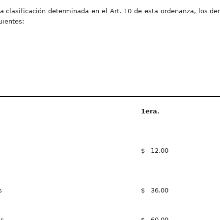
 clasificación determinada en el Art. 10 de esta ordenanza, los der
uientes:
1
er
a.
$ 12.00
s
$ 36.00
as
$ 60.00