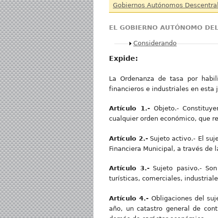
Gobiernos Autónomos Descentra
EL GOBIERNO AUTÓNOMO DE
Mostrar
Considerando
Expide:
La Ordenanza de tasa por habili
financieros e industriales en esta 
Artículo 1.-
Objeto.- Constituyen
cualquier orden económico, que rea
Artículo 2.-
Sujeto activo.- El su
Financiera Municipal, a través de l
Artículo 3.-
Sujeto pasivo.- Son 
turísticas, comerciales, industria
Artículo 4.-
Obligaciones del suje
año, un catastro general de contr