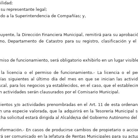
ilidad;
 su representante legal;
do a la Superintendencia de Compañías; y,
ibuyente, la Dirección Financiera Municipal, remitirá para su aproba
no, Departamento de Catastro para su registro, clasificación y e
miso de funcionamiento, será obligatorio exhibirlo en un lugar visible
la licencia o el permiso de funcionamiento.- La licencia o el p
ías siguientes al último día del mes en que se inician las activid
iscal, para los negocios ya establecidos, en el caso, que el establec
n actividades serán clausurados por el Comisario Municipal.
ientos y/o actividades prenombradas en el Art. 11 de esta ordenan
 una especie valorada, que la adquirirá en la Tesorería Municipal so
cha solicitud estará dirigida al Alcalde/sa del Gobierno Autónomo de
nformación.- En casos de producirse cambios de propietario o accio
á ser comunicado en la Jefatura de Rentas Municipales para su actual