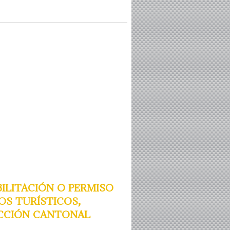
litación o permiso
s turísticos,
dicción cantonal