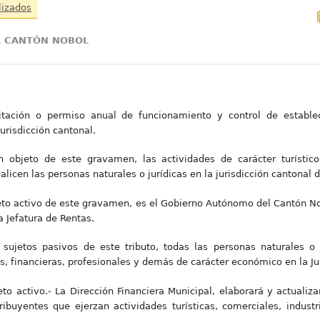
lizados
L CANTÓN NOBOL
tación o permiso anual de funcionamiento y control de estableci
jurisdicción cantonal.
 objeto de este gravamen, las actividades de carácter turísticos
licen las personas naturales o jurídicas en la jurisdicción cantonal 
jeto activo de este gravamen, es el Gobierno Autónomo del Cantón No
a Jefatura de Rentas.
sujetos pasivos de este tributo, todas las personas naturales o 
les, financieras, profesionales y demás de carácter económico en la J
to activo.- La Dirección Financiera Municipal, elaborará y actualiz
ibuyentes que ejerzan actividades turísticas, comerciales, industri