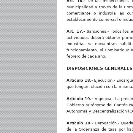
Art. 16.-
De las inspecciones.- 
Municipalidad a través de la Com
comerciante o industria las cum
establecimiento comercial e indust
Art. 17.-
Sanciones.- Todos los e
actividades deberá obtener prime
industrias se encuentran habili
funcionamiento, el Comisario Muni
febrero de cada año.
DISPOSICIONES GENERALES
Artículo 18.
- Ejecución.- Encárg
que tengan relación con la misma
Artículo 19.-
Vigencia.- La prese
Gobierno Autónomo del Cantón Nobo
Autonomía y Descentralización (COO
Artículo 20.-
Derogación.- Queda 
de la Ordenanza de tasa por habi