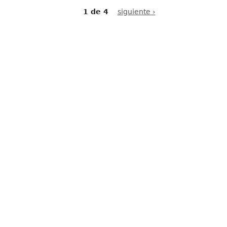
1 de 4
siguiente ›