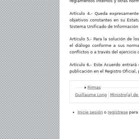
reglamentos internos y otras norm
Artículo 4.- Queda expresamente
objetivos constantes en su Estat
Sistema Unificado de Información 
Artículo 5.- Para la solución de l
el diálogo conforme a sus normas
conflictos o a través del ejercicio 
Artículo 6.- Este Acuerdo entrará 
publicación en el Registro Oficial
Mostrar
Firmas
Guillaume Long
Ministro(a) de
Inicie sesión
o
regístrese
para