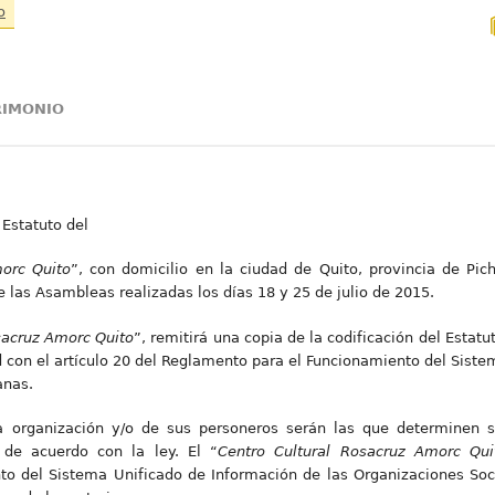
o
TRIMONIO
 Estatuto del
morc Quito
”, con domicilio en la ciudad de Quito, provincia de Pic
 las Asambleas realizadas los días 18 y 25 de julio de 2015.
sacruz Amorc Quito
”, remitirá una copia de la codificación del Estatu
 con el artículo 20 del Reglamento para el Funcionamiento del Siste
anas.
la organización y/o de sus personeros serán las que determinen s
s, de acuerdo con la ley. El “
Cent
ro Cultural Rosacruz Amorc Qui
o del Sistema Unificado de Información de las Organizaciones Soci