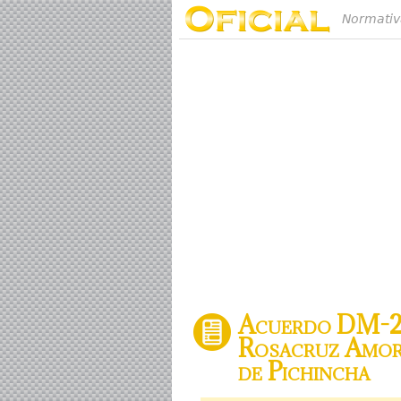
Normativ
Acuerdo DM-20
Rosacruz Amorc
de Pichincha