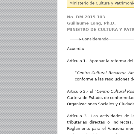
Ministerio de Cultura y Patrimoni
No. DM-2015-103
Guillaume Long, Ph.D.
MINISTRO DE CULTURA Y PA
Mostrar
Considerando
Acuerda:
Artículo 1.- Aprobar la reforma del
“
Cent
ro Cultural Rosacruz A
conforme a las resoluciones de
Artículo 2.- El “
Cent
ro Cultural Ro
Cartera de Estado, de conformidad
Organizaciones Sociales y Ciudad
Artículo 3.- Las actividades de 
tributarias directas o indirecta
Reglamento para el Funcionamient