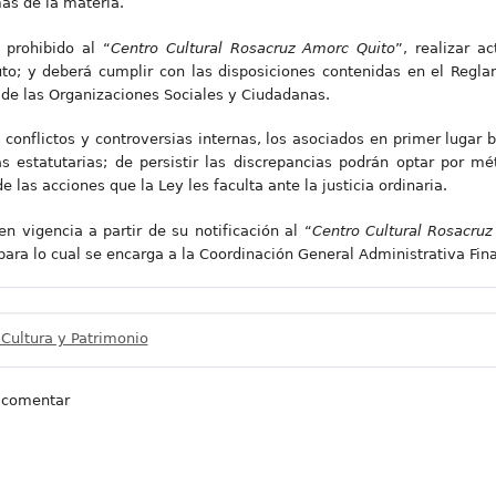
as de la materia.
 prohibido al “
Cent
ro Cultural Rosacruz Amorc Quito
”, realizar a
uto; y deberá cumplir con las disposiciones contenidas en el Regl
de las Organizaciones Sociales y Ciudadanas.
os conflictos y controversias internas, los asociados en primer luga
 estatutarias; de persistir las discrepancias podrán optar por mé
de las acciones que la Ley les faculta ante la justicia ordinaria.
en vigencia a partir de su notificación al “
Cent
ro Cultural Rosacru
, para lo cual se encarga a la Coordinación General Administrativa Fin
 Cultura y Patrimonio
 comentar