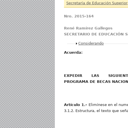
Secretaría de Educación Superior
N
r
o
. 2015-164
Ren
é Ramírez Gallegos
SECRETARIO DE EDUCACIÓN S
Mostrar
Considerando
Acuerda:
EXPEDI
R LAS SIGUIENTES
PROGRAMA DE BECAS NACION
Artícul
o
1.
-
Elimínese en el num
3.1.2. Estructura, el texto que señ