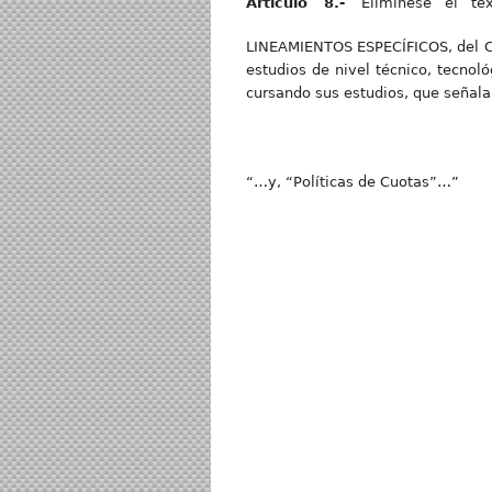
Artícul
o 8.-
Elimínese el te
LINEAMIENTOS ESPECÍFICOS, del Cu
estudios de nivel técnico, tecnol
cursando sus estudios, que señala
“…y, “Políticas de Cuotas”…”