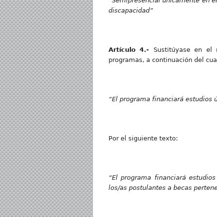
“Semip
r
esencia
l únicamente en e
discapacidad”
Artícul
o
4.
-
Sustitúyase en el
programas, a continuación del cua
“E
l programa financiará estudios
Por el siguiente texto:
“E
l programa financiará estudio
los/as postulantes a becas perte