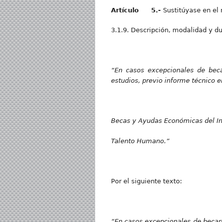
Artícul
o 5.-
Sustitúyase en 
3.1.9. Descripción, modalidad y du
“E
n casos excepcionales de beca
estudios, previo informe técnico e
Beca
s y Ayudas Económicas del In
T
alent
o Humano.”
Por el siguiente texto:
“E
n casos excepcionales de becar