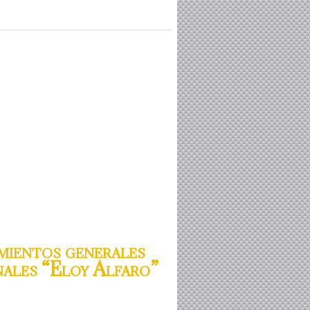
mientos generales
nales “Eloy Alfaro”