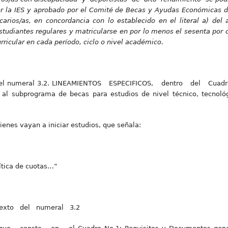
or la IES y aprobado por el Comité de Becas y Ayudas Económicas de
ios/as, en concordancia con lo establecido en el literal a) del 
studiantes regulares y matricularse en por lo menos el sesenta por 
rricular en cada período, ciclo o nivel académico.
 del numeral 3.2. LINEAMIENTOS ESPECIFICOS, dentro del Cuadro
al subprograma de becas para estudios de nivel técnico, tecnológi
ienes vayan a iniciar estudios, que señala:
lítica de cuotas…”
texto del numeral 3.2