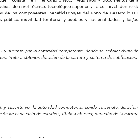
e consta en el Cuadro No.1: Requisitos y Documentos gener
 de nivel técnico, tecnológico superior y tercer nivel, dentro d
tes de los componentes: beneficiarios/as del Bono de Desarrollo 
 público, movilidad territorial y pueblos y nacionalidades, y los/as
ES, y suscrito por la autoridad competente, donde se señale: duración
ios, título a obtener, duración de la carrera y sistema de calificación.
ES, y suscrito por la autoridad competente, donde se señale: duració
ación de cada ciclo de estudios, título a obtener, duración de la carrer