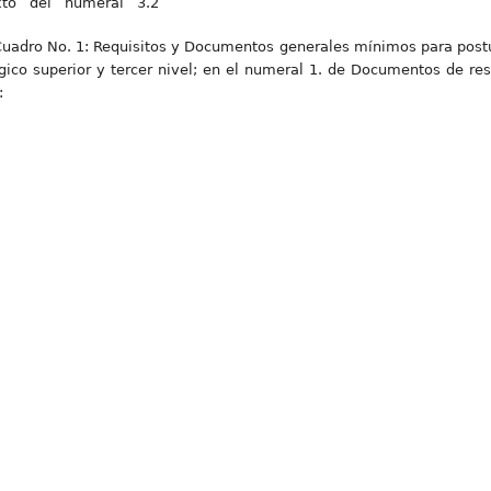
xto del numeral 3.2
adro No. 1: Requisitos y Documentos generales mínimos para postu
ógico superior y tercer nivel; en el numeral 1. de Documentos de r
: