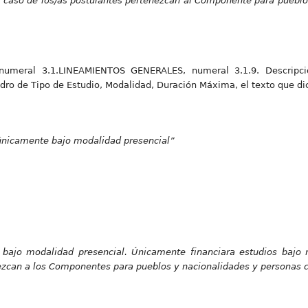
l caso de los/as postulantes pertenezcan al Componente para pueblo
 numeral 3.1.LINEAMIENTOS GENERALES, numeral 3.1.9. Descripc
dro de Tipo de Estudio, Modalidad, Duración Máxima, el texto que di
 únicamente bajo modalidad presencial”
s bajo modalidad presencial. Únicamente financiara estudios bajo
nezcan a los Componentes para pueblos y nacionalidades y personas 