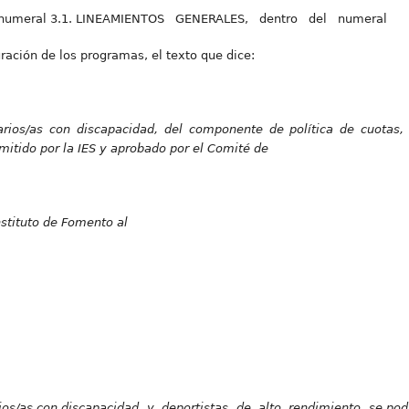
el numeral 3.1. LINEAMIENTOS GENERALES, dentro del numeral
ración de los programas, el texto que dice:
rios/as con discapacidad, del componente de política de cuotas,
mitido por la IES y aprobado por el Comité de
stituto de Fomento al
ios/as con discapacidad y deportistas de alto rendimiento se podr