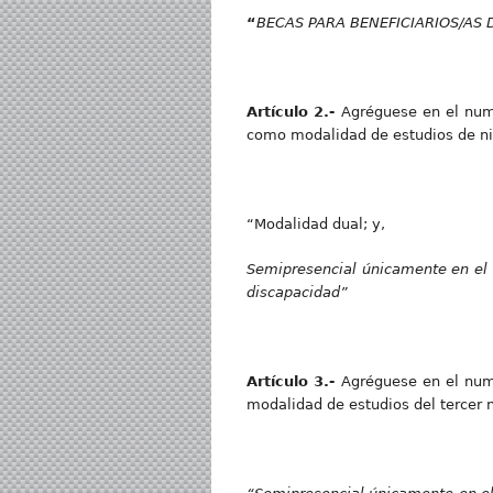
“
BECA
S PARA BENEFICIARIOS/AS 
Artícul
o
2.
-
Agréguese en el num
como modalidad de estudios de nive
“Modalidad dual; y,
Semip
r
esencia
l únicamente en el
discapacidad”
Artícul
o
3.
-
Agréguese en el num
modalidad de estudios del tercer ni