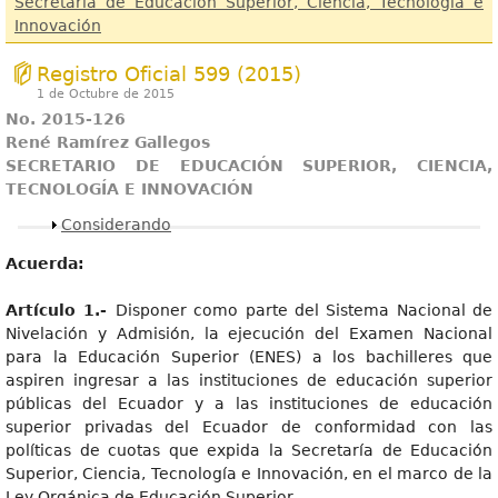
Secretaría de Educación Superior, Ciencia, Tecnología e
Innovación
Registro Oficial 599 (2015)
1 de Octubre de 2015
No. 2015-126
René Ramírez Gallegos
SECRETARIO DE EDUCACIÓN SUPERIOR, CIENCIA,
TECNOLOGÍA E INNOVACIÓN
Mostrar
Considerando
Acu
er
d
a:
Artículo 1.-
Disponer como parte del Sistema Nacional de
Nivelación y Admisión, la ejecución del Examen Nacional
para la Educación Superior (ENES) a los bachilleres que
aspiren ingresar a las instituciones de educación superior
públicas del Ecuador y a las instituciones de educación
superior privadas del Ecuador de conformidad con las
políticas de cuotas que expida la Secretaría de Educación
Superior, Ciencia, Tecnología e Innovación, en el marco de la
Ley Orgánica de Educación Superior.