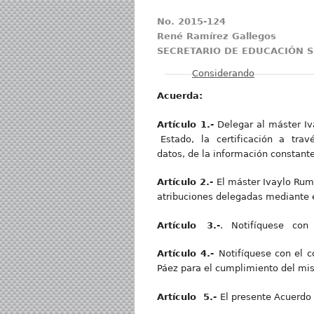
No. 2015-124
René Ramírez Gallegos
SECRETARIO DE EDUCACIÓN S
Mostrar
Considerando
Ac
u
er
d
a:
Artículo 1.-
Delegar al máster I
Estado, la certificación a travé
datos, de la información constant
Artículo 2.-
El máster Ivaylo Rum
atribuciones delegadas mediante 
Artículo 3.-
. Notifíquese con 
Artículo 4.-
Notifíquese con el 
Páez para el cumplimiento del mi
Artículo 5.-
El presente Acuerdo e