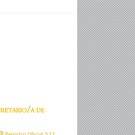
retario/a de
Registro Oficial 533