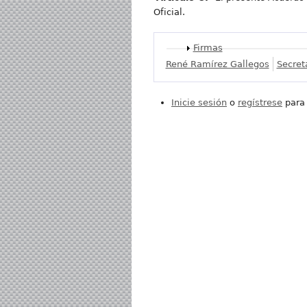
Oficial.
Mostrar
Firmas
René Ramírez Gallegos
Secret
Inicie sesión
o
regístrese
para