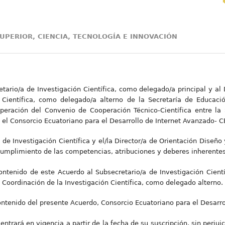
UPERIOR, CIENCIA, TECNOLOGÍA E INNOVACIÓN
tario/a de Investigación Científica, como delegado/a principal y al 
 Científica, como delegado/a alterno de la Secretaría de Educació
operación del Convenio de Cooperación Técnico-Científica entre la 
 el Consorcio Ecuatoriano para el Desarrollo de Internet Avanzado- C
a de Investigación Científica y el/la Director/a de Orientación Diseño
 cumplimiento de las competencias, atribuciones y deberes inherentes
ontenido de este Acuerdo al Subsecretario/a de Investigación Cient
 Coordinación de la Investigación Científica, como delegado alterno.
ontenido del presente Acuerdo, Consorcio Ecuatoriano para el Desarr
entrará en vigencia a partir de la fecha de su suscripción, sin perjui