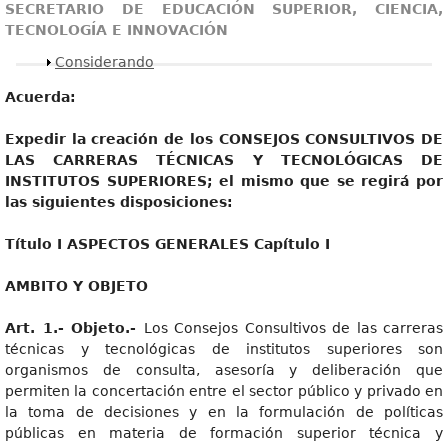
SECRETARIO DE EDUCACIÓN SUPERIOR, CIENCIA,
TECNOLOGÍA E INNOVACIÓN
Mostrar
Considerando
Acuerda:
Expedi
r la creación de los CONSEJOS CONSULTIVOS DE
LAS CARRERAS TÉCNICAS Y TECNOLÓGICAS DE
INSTITUTOS SUPERIORES; el mismo que se regirá por
las siguientes disposiciones:
Títul
o I ASPECTOS GENERALES Capítulo I
AMBI
T
O Y OBJETO
Art
. 1.- Objeto.-
Los Consejos Consultivos de las carreras
técnicas y tecnológicas de institutos superiores son
organismos de consulta, asesoría y deliberación que
permiten la concertación entre el sector público y privado en
la toma de decisiones y en la formulación de políticas
públicas en materia de formación superior técnica y