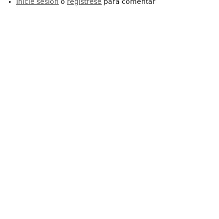
Inicie sesión
o
regístrese
para comentar