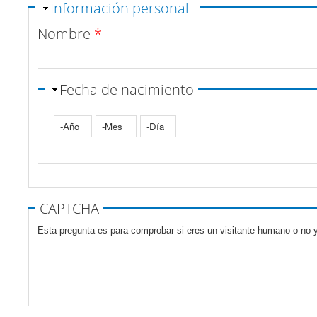
Ocultar
Información personal
Nombre
*
Fecha de nacimiento
Año
Mes
Día
Pestañas verticales
CAPTCHA
Esta pregunta es para comprobar si eres un visitante humano o no y