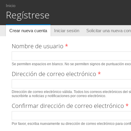
Usted está aquí
Inicio
Regístrese
Solapas principales
Crear nueva cuenta
(solapa activa)
Iniciar sesión
Solicitar una nueva co
Nombre de usuario
*
Se permiten espacios en blanco. No se permiten signos de puntuación excep
Dirección de correo electrónico
*
Dirección de correo electrónico válida. Todos los correos electrónicos del 
suscribirte a noticias y notificaciones por correo electrónico.
Confirmar dirección de correo electrónico
*
Por favor, escriba nuevamente su dirección de correo electrónico para conf