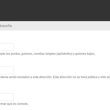
Pasar al
contenido
principal
ntraseña
to los puntos, guiones, comillas simples (apóstrofos) y guiones bajos,
sistema serán enviados a esta dirección. Esta dirección no se hará pública y sólo s
irmar que es correcto.