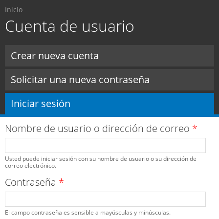
Usted está aquí
Pasar al
Inicio
contenido
Cuenta de usuario
principal
Solapas principales
Crear nueva cuenta
Solicitar una nueva contraseña
Iniciar sesión
(solapa activa)
Nombre de usuario o dirección de correo
*
Usted puede iniciar sesión con su nombre de usuario o su dirección de
correo electrónico.
Contraseña
*
El campo contraseña es sensible a mayúsculas y minúsculas.